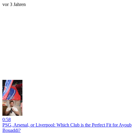
vor 3 Jahren
0:58
PSG, Arsenal, or Liverpool: Which Club is the Perfect Fit for Ayoub
Bouaddi?