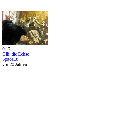
0:17
Olli, die Echse
SpaceLu
vor 20 Jahren