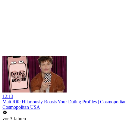
12:13
Matt Rife Hilariously Roasts Your Dating Profiles | Cosmopolitan
Cosmopolitan USA
vor 3 Jahren