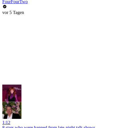
FourFourTwo
vor 5 Tagen
1:12
8 stars who were banned from late-night talk shows