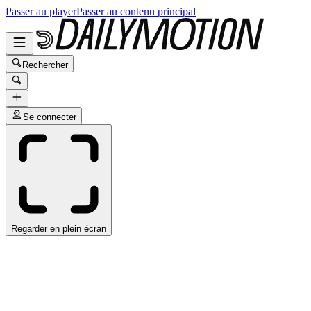
Passer au player
Passer au contenu principal
Rechercher
Se connecter
Regarder en plein écran