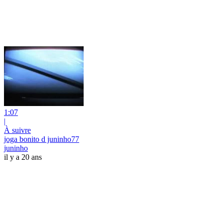
1:07
|
À suivre
joga bonito d juninho77
juninho
il y a 20 ans