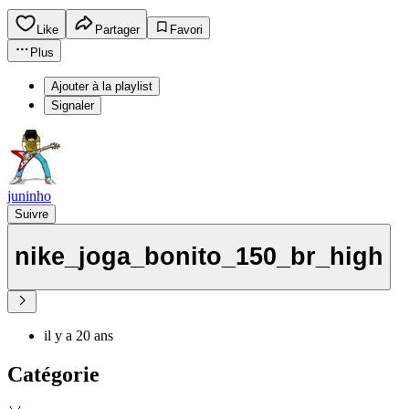
Like
Partager
Favori
Plus
Ajouter à la playlist
Signaler
juninho
Suivre
nike_joga_bonito_150_br_high
il y a 20 ans
Catégorie