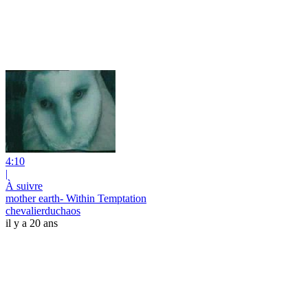
4:10
|
À suivre
mother earth- Within Temptation
chevalierduchaos
il y a 20 ans