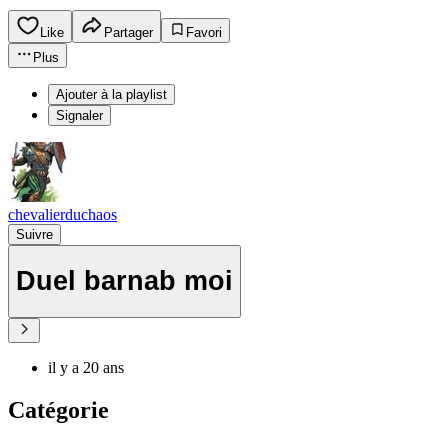
Like
Partager
Favori
Plus
Ajouter à la playlist
Signaler
chevalierduchaos
Suivre
Duel barnab moi
il y a 20 ans
Catégorie