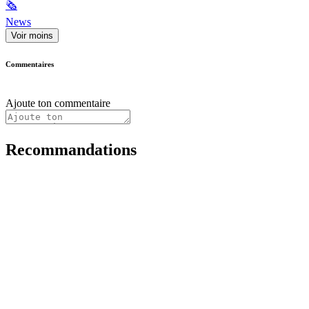
🗞
News
Voir moins
Commentaires
Ajoute ton commentaire
Recommandations