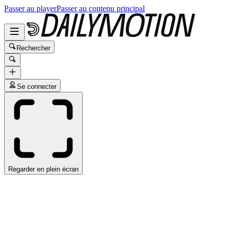
Passer au player
Passer au contenu principal
Rechercher
Se connecter
Regarder en plein écran