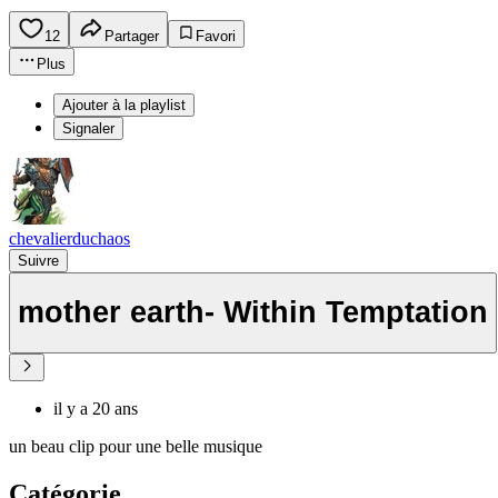
12
Partager
Favori
Plus
Ajouter à la playlist
Signaler
chevalierduchaos
Suivre
mother earth- Within Temptation
il y a 20 ans
un beau clip pour une belle musique
Catégorie