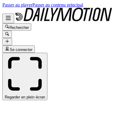
Passer au player
Passer au contenu principal
Rechercher
Se connecter
Regarder en plein écran