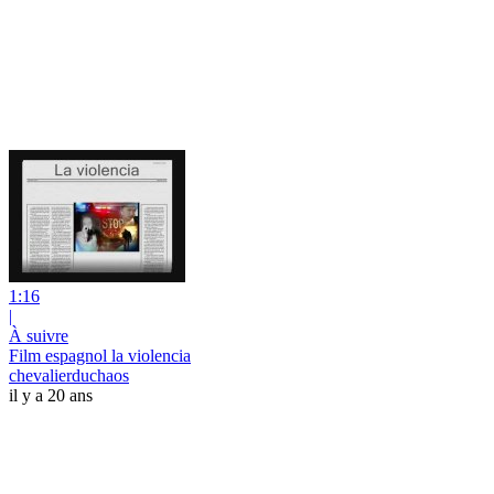
1:16
|
À suivre
Film espagnol la violencia
chevalierduchaos
il y a 20 ans