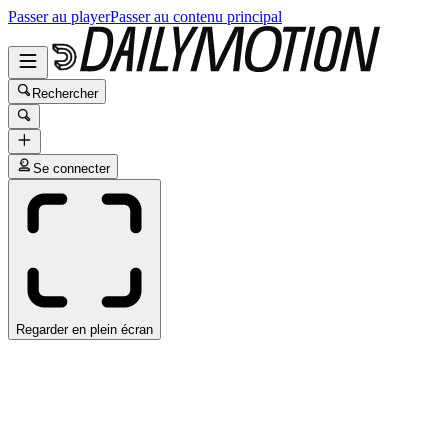
Passer au player
Passer au contenu principal
Rechercher
Se connecter
Regarder en plein écran