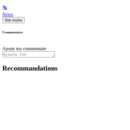
🗞
News
Voir moins
Commentaires
Ajoute ton commentaire
Recommandations