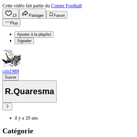
Cette vidéo fait partie du
Corner Football
13
Partager
Favori
Plus
Ajouter à la playlist
Signaler
cris1989
Suivre
R.Quaresma
il y a 20 ans
Catégorie