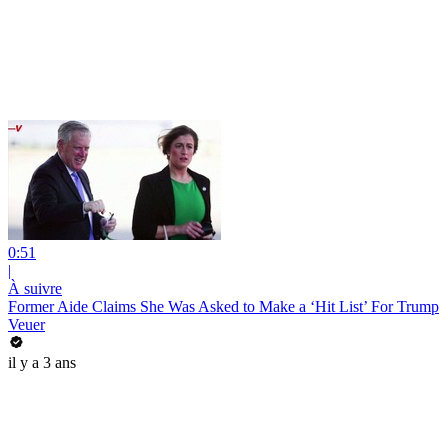
0:51
|
À suivre
Former Aide Claims She Was Asked to Make a ‘Hit List’ For Trump
Veuer
il y a 3 ans