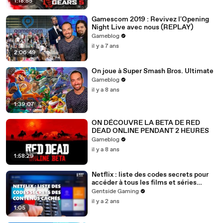
1:18:55
Gamescom 2019 : Revivez l'Opening
Night Live avec nous (REPLAY)
Gameblog
il y a 7 ans
2:06:49
On joue à Super Smash Bros. Ultimate
Gameblog
il y a 8 ans
1:39:07
ON DÉCOUVRE LA BETA DE RED
DEAD ONLINE PENDANT 2 HEURES
Gameblog
il y a 8 ans
1:58:29
Netflix : liste des codes secrets pour
accéder à tous les films et séries
cachés
Gentside Gaming
il y a 2 ans
1:05