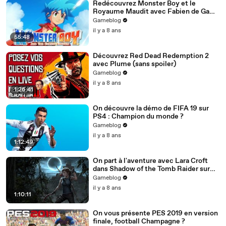
Redécouvrez Monster Boy et le
Royaume Maudit avec Fabien de Game
Atelier
Gameblog
il y a 8 ans
55:48
Découvrez Red Dead Redemption 2
avec Plume (sans spoiler)
Gameblog
il y a 8 ans
1:26:41
On découvre la démo de FIFA 19 sur
PS4 : Champion du monde ?
Gameblog
il y a 8 ans
1:12:49
On part à l'aventure avec Lara Croft
dans Shadow of the Tomb Raider sur
PS4 Pro
Gameblog
il y a 8 ans
1:10:11
On vous présente PES 2019 en version
finale, football Champagne ?