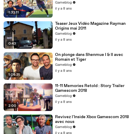
Gameblog
il y a 8 ans
1:33:11
Teaser Jeux Vidéo Magazine Rayman
Origins mai 2011
Gameblog
il y a 8 ans
0:43
On plonge dans Shenmue I & II avec
Romain et Tiger
Gameblog
il y a 8 ans
1:08:31
11-11 Memories Retold : Story Trailer
Gamescom 2018
Gameblog
il y a 8 ans
2:00
Revivez l'Inside Xbox Gamescom 2018
avec nous
Gameblog
il y a 8 ans