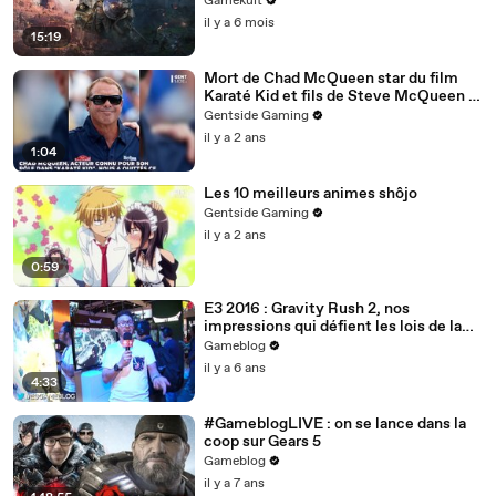
Gamekult
il y a 6 mois
15:19
Mort de Chad McQueen star du film
Karaté Kid et fils de Steve McQueen à
63 ans, les causes révélées
Gentside Gaming
il y a 2 ans
1:04
Les 10 meilleurs animes shôjo
Gentside Gaming
il y a 2 ans
0:59
E3 2016 : Gravity Rush 2, nos
impressions qui défient les lois de la
gravité
Gameblog
il y a 6 ans
4:33
#GameblogLIVE : on se lance dans la
coop sur Gears 5
Gameblog
il y a 7 ans