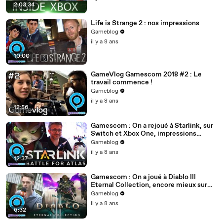
2:03:34
Life is Strange 2 : nos impressions
Gameblog
il y a 8 ans
10:00
GameVlog Gamescom 2018 #2 : Le
travail commence !
Gameblog
il y a 8 ans
12:56
Gamescom : On a rejoué à Starlink, sur
Switch et Xbox One, impressions
rassurées ?
Gameblog
il y a 8 ans
12:37
Gamescom : On a joué à Diablo III
Eternal Collection, encore mieux sur
Switch ?
Gameblog
il y a 8 ans
6:32