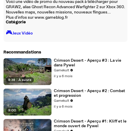
Voici une vidéo de promo du nouveau pack à télécharger pour
GRAW2, alias Ghost Recon Advanced Warfighter 2 sur Xbox 360.
Nouvelles maps, nouvelles missions, nouveaux flingues...
Plus d'infos sur www.gameblog.fr
Catégorie
🎮️
Jeux Vidéo
Recommandations
Crimson Desert - Aperçu #3 : La vie
dans Pywel
Gamekult
il y a 6 mois
8:38
|
À suivre
Crimson Desert - Aperçu #2 : Combat
et progression
Gamekult
il y a 6 mois
9:00
Crimson Desert - Aperçu #1 : Kliff et le
monde ouvert de Pywel