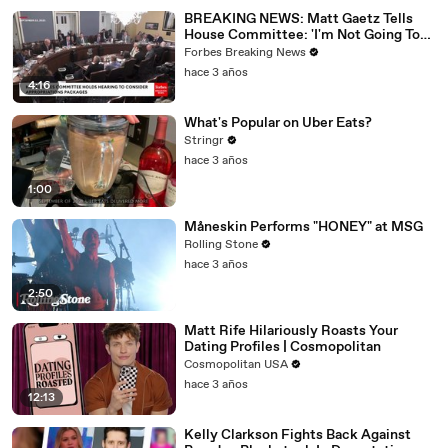
BREAKING NEWS: Matt Gaetz Tells
House Committee: 'I'm Not Going To
Vote For A Continuing Resolution'
Forbes Breaking News
hace 3 años
4:16
What's Popular on Uber Eats?
Stringr
hace 3 años
1:00
Måneskin Performs "HONEY" at MSG
Rolling Stone
hace 3 años
2:50
Matt Rife Hilariously Roasts Your
Dating Profiles | Cosmopolitan
Cosmopolitan USA
hace 3 años
12:13
Kelly Clarkson Fights Back Against