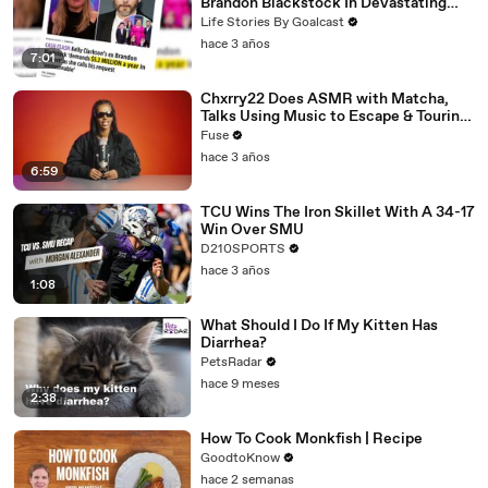
Brandon Blackstock In Devastating
Divorce Battle
Life Stories By Goalcast
hace 3 años
7:01
Chxrry22 Does ASMR with Matcha,
Talks Using Music to Escape & Touring
with The Weeknd
Fuse
hace 3 años
6:59
TCU Wins The Iron Skillet With A 34-17
Win Over SMU
D210SPORTS
hace 3 años
1:08
What Should I Do If My Kitten Has
Diarrhea?
PetsRadar
hace 9 meses
2:38
How To Cook Monkfish | Recipe
GoodtoKnow
hace 2 semanas