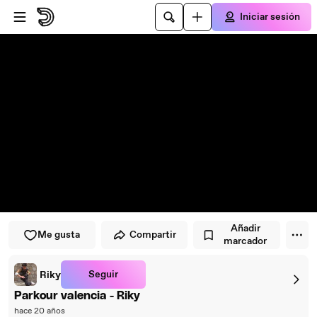
Saltar al reproductor
Saltar al contenido principal
Iniciar sesión
Añadir
Me gusta
Compartir
marcador
Seguir
Riky
Parkour valencia - Riky
hace 20 años