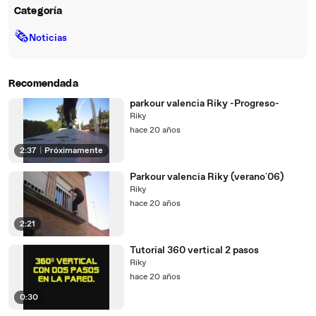
Categoría
🗞
Noticias
Recomendada
parkour valencia Riky -Progreso-
Riky
hace 20 años
2:37
|
Próximamente
Parkour valencia Riky (verano´06)
Riky
hace 20 años
2:21
Tutorial 360 vertical 2 pasos
Riky
hace 20 años
0:30