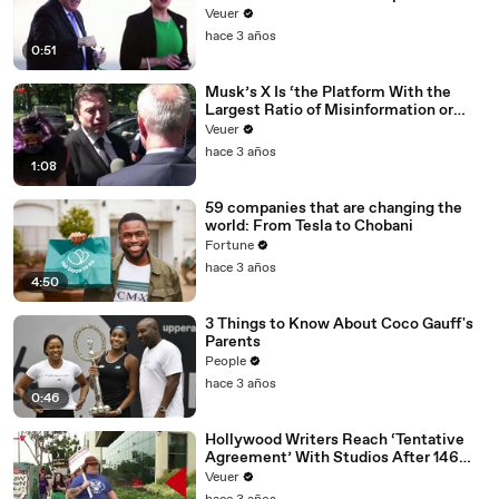
Veuer
hace 3 años
0:51
Musk’s X Is ‘the Platform With the
Largest Ratio of Misinformation or
Disinformation’ Amongst All Social
Veuer
Media Platforms
hace 3 años
1:08
59 companies that are changing the
world: From Tesla to Chobani
Fortune
hace 3 años
4:50
3 Things to Know About Coco Gauff's
Parents
People
hace 3 años
0:46
Hollywood Writers Reach ‘Tentative
Agreement’ With Studios After 146
Day Strike
Veuer