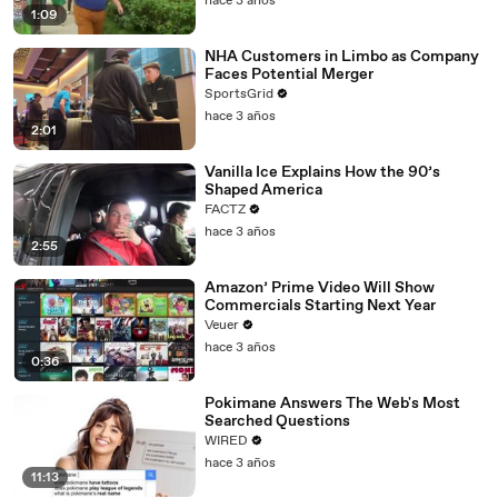
hace 3 años
1:09
NHA Customers in Limbo as Company
Faces Potential Merger
SportsGrid
hace 3 años
2:01
Vanilla Ice Explains How the 90’s
Shaped America
FACTZ
hace 3 años
2:55
Amazon’ Prime Video Will Show
Commercials Starting Next Year
Veuer
hace 3 años
0:36
Pokimane Answers The Web's Most
Searched Questions
WIRED
hace 3 años
11:13