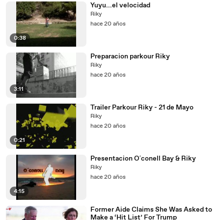
Yuyu...el velocidad
Riky
hace 20 años
0:38
Preparacion parkour Riky
Riky
hace 20 años
3:11
Trailer Parkour Riky - 21 de Mayo
Riky
hace 20 años
0:21
Presentacion O´conell Bay & Riky
Riky
hace 20 años
4:15
Former Aide Claims She Was Asked to
Make a ‘Hit List’ For Trump