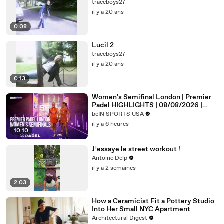
traceboys27
il y a 20 ans
0:08
Lucil 2
traceboys27
il y a 20 ans
0:13
Women's Semifinal London | Premier
Padel HIGHLIGHTS | 08/08/2026 |
beIN SPORTS USA
beIN SPORTS USA
il y a 6 heures
10:10
J’essaye le street workout !
Antoine Delp
il y a 2 semaines
2:03
How a Ceramicist Fit a Pottery Studio
Into Her Small NYC Apartment
Architectural Digest