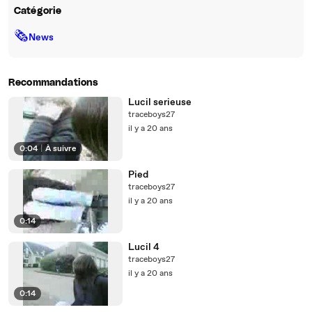
Catégorie
🗞
News
Recommandations
Lucil serieuse
traceboys27
il y a 20 ans
0:04
|
À suivre
Pied
traceboys27
il y a 20 ans
0:14
Lucil 4
traceboys27
il y a 20 ans
0:14