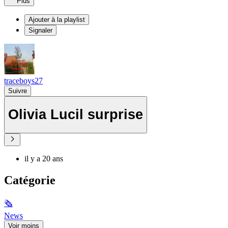
Plus
Ajouter à la playlist
Signaler
traceboys27
Suivre
Olivia Lucil surprise
il y a 20 ans
Catégorie
🗞
News
Voir moins