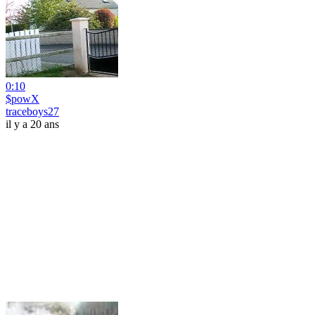
0:10
$powX
traceboys27
il y a 20 ans