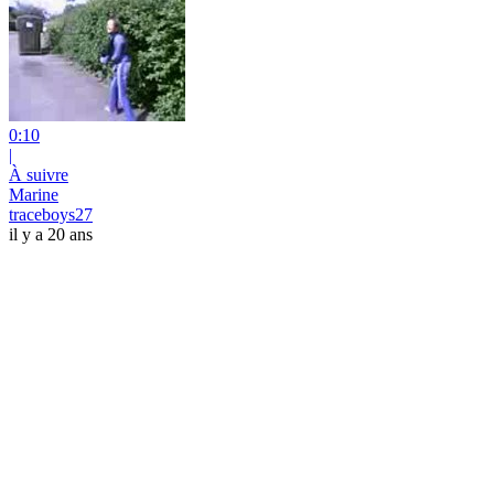
0:10
|
À suivre
Marine
traceboys27
il y a 20 ans