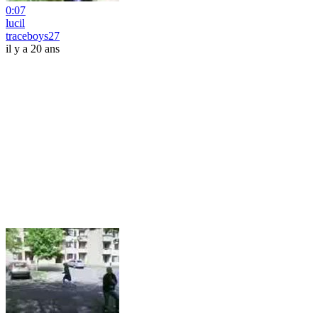
0:07
lucil
traceboys27
il y a 20 ans