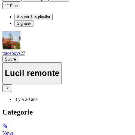
Plus
Ajouter à la playlist
Signaler
traceboys27
Suivre
Lucil remonte
il y a 20 ans
Catégorie
🗞
News