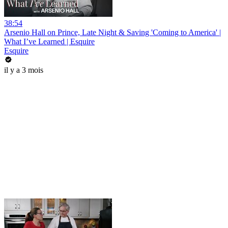
38:54
Arsenio Hall on Prince, Late Night & Saving 'Coming to America' |
What I’ve Learned | Esquire
Esquire
il y a 3 mois