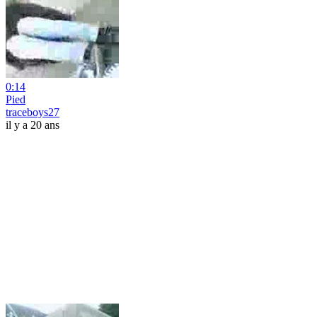
0:14
Pied
traceboys27
il y a 20 ans