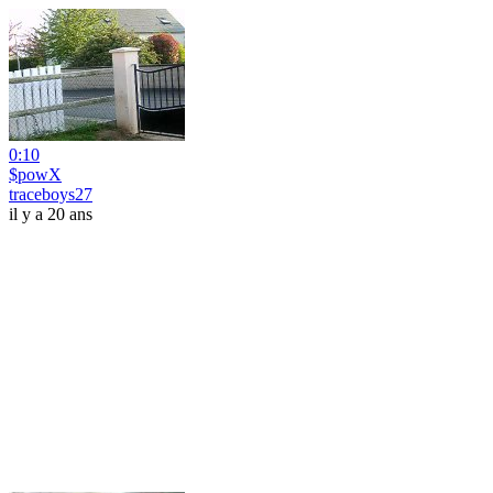
0:10
$powX
traceboys27
il y a 20 ans