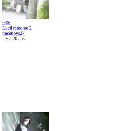
0:06
Lucil remonte 2
traceboys27
il y a 20 ans