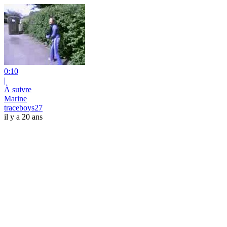
0:10
|
À suivre
Marine
traceboys27
il y a 20 ans