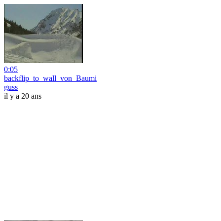
0:05
backflip_to_wall_von_Baumi
guss
il y a 20 ans