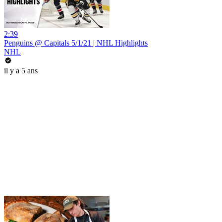
2:39
Penguins @ Capitals 5/1/21 | NHL Highlights
NHL
il y a 5 ans