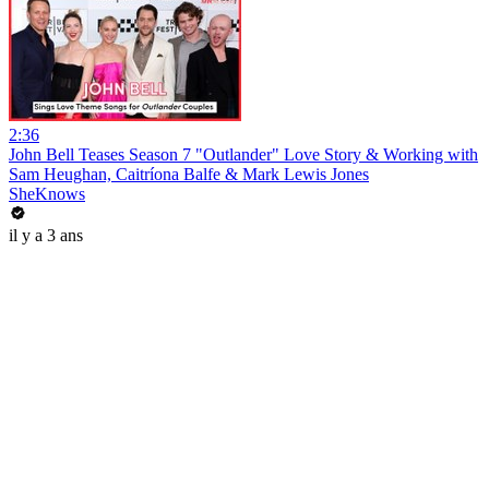
2:36
John Bell Teases Season 7 "Outlander" Love Story & Working with
Sam Heughan, Caitríona Balfe & Mark Lewis Jones
SheKnows
il y a 3 ans