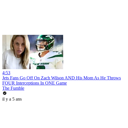
4:53
Jets Fans Go Off On Zach Wilson AND His Mom As He Throws
FOUR Interceptions In ONE Game
The Fumble
il y a 5 ans