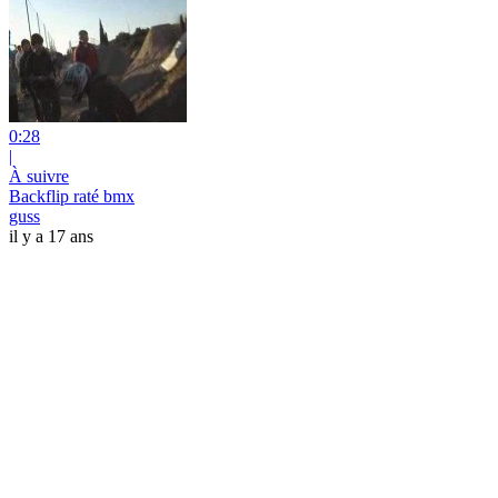
0:28
|
À suivre
Backflip raté bmx
guss
il y a 17 ans