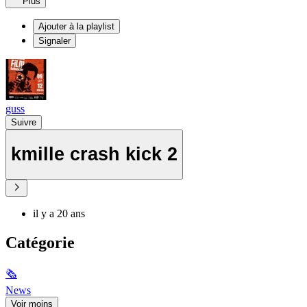
Plus
Ajouter à la playlist
Signaler
guss
Suivre
kmille crash kick 2
il y a 20 ans
Catégorie
🗞
News
Voir moins