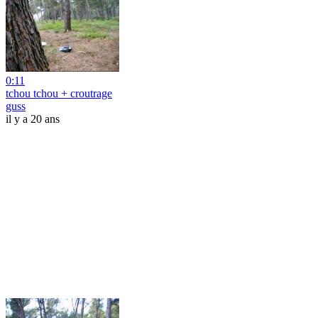
0:11
tchou tchou + croutrage
guss
il y a 20 ans