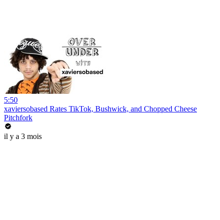
5:50
xaviersobased Rates TikTok, Bushwick, and Chopped Cheese
Pitchfork
il y a 3 mois