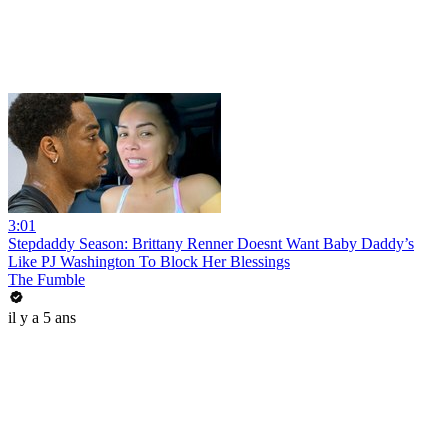
3:01
Stepdaddy Season: Brittany Renner Doesnt Want Baby Daddy’s
Like PJ Washington To Block Her Blessings
The Fumble
il y a 5 ans