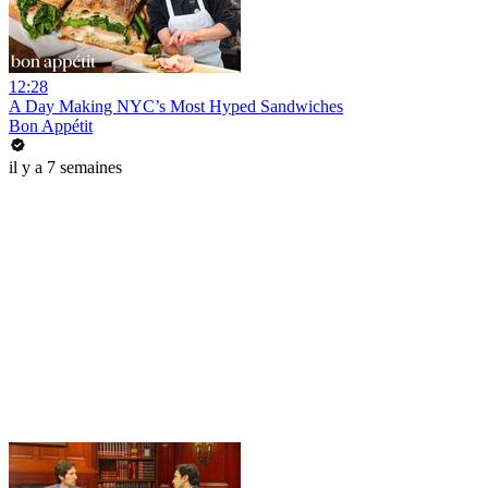
12:28
A Day Making NYC’s Most Hyped Sandwiches
Bon Appétit
il y a 7 semaines