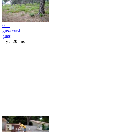
0:11
guss crash
guss
il y a 20 ans