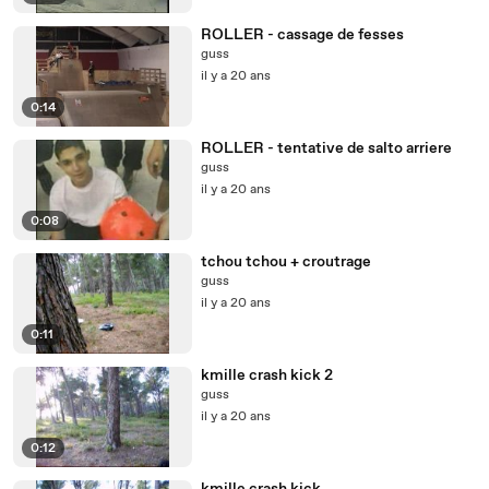
ROLLER - cassage de fesses
guss
il y a 20 ans
0:14
ROLLER - tentative de salto arriere
guss
il y a 20 ans
0:08
tchou tchou + croutrage
guss
il y a 20 ans
0:11
kmille crash kick 2
guss
il y a 20 ans
0:12