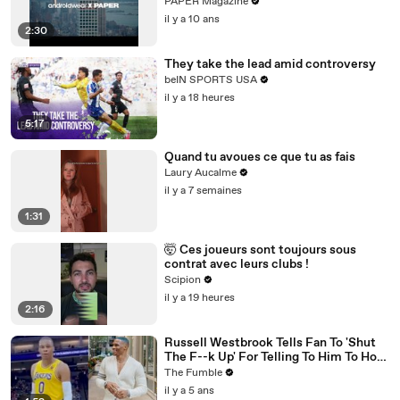
PAPER Magazine
il y a 10 ans
2:30
They take the lead amid controversy
beIN SPORTS USA
il y a 18 heures
5:17
Quand tu avoues ce que tu as fais
Laury Aucalme
il y a 7 semaines
1:31
🤯 Ces joueurs sont toujours sous
contrat avec leurs clubs !
Scipion
il y a 19 heures
2:16
Russell Westbrook Tells Fan To 'Shut
The F--k Up' For Telling To Him To How
To Play Better
The Fumble
il y a 5 ans