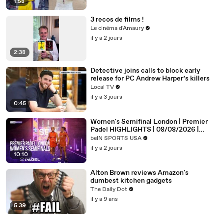
1:58
3 recos de films !
Le cinéma d'Amaury
il y a 2 jours
2:38
Detective joins calls to block early
release for PC Andrew Harper’s killers
Local TV
il y a 3 jours
0:45
Women's Semifinal London | Premier
Padel HIGHLIGHTS | 08/08/2026 |
beIN SPORTS USA
beIN SPORTS USA
il y a 2 jours
10:10
Alton Brown reviews Amazon's
dumbest kitchen gadgets
The Daily Dot
il y a 9 ans
5:39