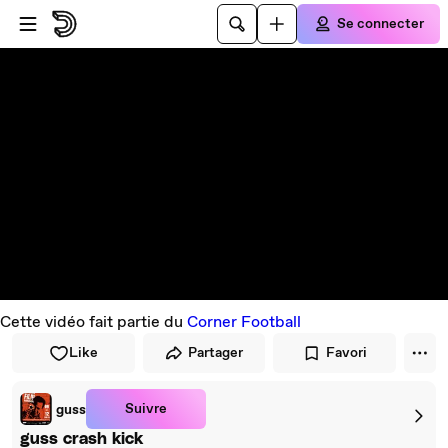
Passer au player
Passer au contenu principal
Se connecter
Cette vidéo fait partie du
Corner Football
Like
Partager
Favori
Suivre
guss
guss crash kick