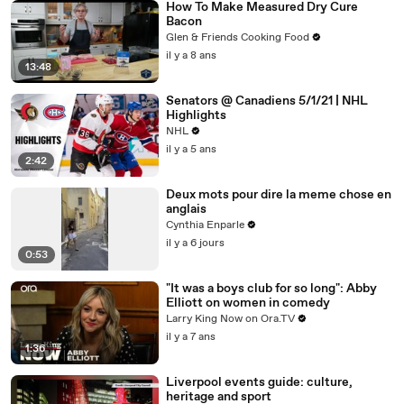
How To Make Measured Dry Cure
Bacon
Glen & Friends Cooking Food
il y a 8 ans
13:48
Senators @ Canadiens 5/1/21 | NHL
Highlights
NHL
il y a 5 ans
2:42
Deux mots pour dire la meme chose en
anglais
Cynthia Enparle
il y a 6 jours
0:53
"It was a boys club for so long": Abby
Elliott on women in comedy
Larry King Now on Ora.TV
il y a 7 ans
1:36
Liverpool events guide: culture,
heritage and sport