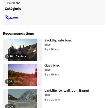
il y a 20 ans
Catégorie
🗞
News
Recommandations
Backflip raté bmx
guss
il y a 18 ans
0:28
|
À suivre
Guss bmx
guss
il y a 19 ans
1:07
backflip_to_wall_von_Baumi
guss
il y a 20 ans
0:05