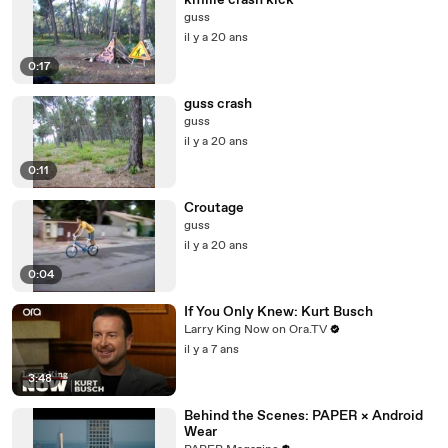
kmille crash kick
guss
il y a 20 ans
0:17
guss crash
guss
il y a 20 ans
0:11
Croutage
guss
il y a 20 ans
0:04
If You Only Knew: Kurt Busch
Larry King Now on Ora.TV
il y a 7 ans
3:48
Behind the Scenes: PAPER × Android
Wear