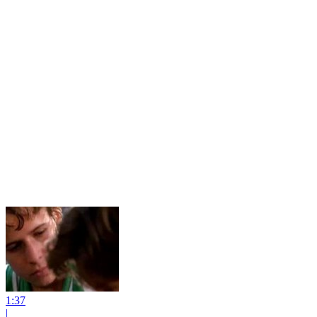
1:37
|