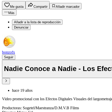
Me gusta
Compartir
Añadir marcador
Más
Añadir a la lista de reproducción
Denunciar
bonzofx
Seguir
Nadie Conoce a Nadie - Los Efect
hace 19 años
Video promocional con los Efectos Digitales Visuales del largometra
Productoras: Sogetel/Maestranza/D.M.V.B Films