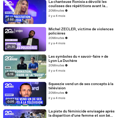
La chanteuse Ronisia a dévoilé les
coulisses des répétitions avant la
quatrième édition des Flammes
20Minutes
il y a 4 mois
2:52
Michel ZECLER, victime de violences
policières
20Minutes
il y a 4 mois
21:35
Les symboles du « savoir-faire » de
Lyon La Duchère
20Minutes
il y a 4 mois
6:18
Squeezie vend un de ses concepts à la
télévision
20Minutes
il y a 4 mois
0:56
La piste du féminicide envisagée après
la disparition d’une femme et son bébé