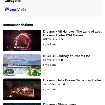
Catégorie
🎮️
Jeux Vidéo
Recommandations
Dreams - All Hallows’ The Land of Lost
Dreams Trailer PS4 Games
GRYOnline.pl
il y a 4 ans
1:10
|
À suivre
NiGHTS: Journey of Dreams #2
GRYOnline.pl
il y a 4 ans
2:40
Dreams - Arts Dream Gameplay Trailer
JeuxVideo.com
il y a 6 ans
0:30
Dreams - Riversilvers