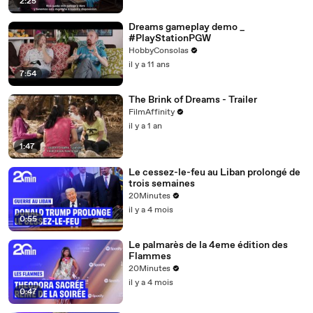
2:25
Dreams gameplay demo _
#PlayStationPGW
HobbyConsolas
il y a 11 ans
7:54
The Brink of Dreams - Trailer
FilmAffinity
il y a 1 an
1:47
Le cessez-le-feu au Liban prolongé de
trois semaines
20Minutes
il y a 4 mois
0:55
Le palmarès de la 4eme édition des
Flammes
20Minutes
il y a 4 mois
0:47