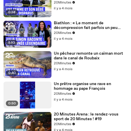
de 15 mois près de Nantes
20Minutes
il y a 4 mois
0:58
Biathlon : « Le moment de
décompression fait parfois un peu
peur »... Julia Simon et l'après saison
20Minutes
olympique
il y a 4 mois
5:10
Un pêcheur remonte un caïman mort
dans le canal de Roubaix
20Minutes
il y a 4 mois
0:40
Un prêtre organise une rave en
hommage au pape François
20Minutes
il y a 4 mois
0:50
20 Minutes Arena : le rendez-vous
sport de 20 Minutes ! #19
20Minutes
il y a 4 mois