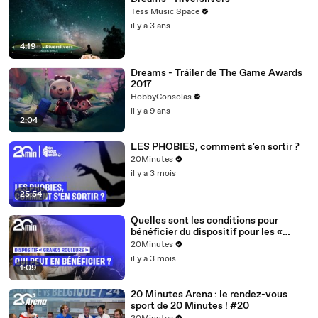
Tess Music Space
il y a 3 ans
4:19
Dreams - Tráiler de The Game Awards
2017
HobbyConsolas
il y a 9 ans
2:04
LES PHOBIES, comment s'en sortir ?
20Minutes
il y a 3 mois
25:54
Quelles sont les conditions pour
bénéficier du dispositif pour les «
grands rouleurs » ?
20Minutes
il y a 3 mois
1:09
20 Minutes Arena : le rendez-vous
sport de 20 Minutes ! #20