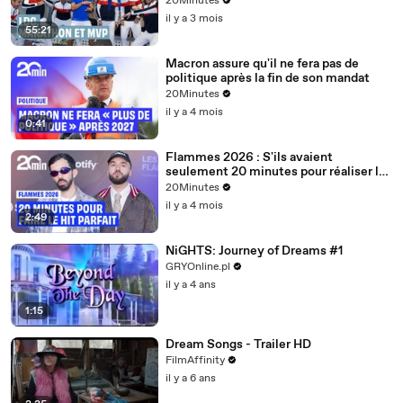
20Minutes
il y a 3 mois
55:21
Macron assure qu'il ne fera pas de
politique après la fin de son mandat
20Minutes
il y a 4 mois
0:41
Flammes 2026 : S'ils avaient
seulement 20 minutes pour réaliser le
hit parfait, quelle serait la recette ?
20Minutes
il y a 4 mois
2:49
NiGHTS: Journey of Dreams #1
GRYOnline.pl
il y a 4 ans
1:15
Dream Songs - Trailer HD
FilmAffinity
il y a 6 ans