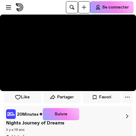
Passer au player
Passer au contenu principal
Se connecter
Like
Partager
Favori
Suivre
20Minutes
Nights Journey of Dreams
il y a 19 ans