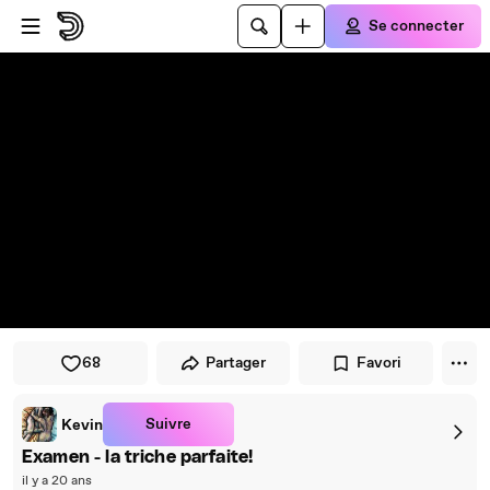
Passer au player
Passer au contenu principal
Se connecter
68
Partager
Favori
Suivre
Kevin
Examen - la triche parfaite!
il y a 20 ans