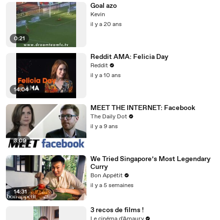
Goal azo
Kevin
il y a 20 ans
0:21
Reddit AMA: Felicia Day
Reddit
il y a 10 ans
14:04
MEET THE INTERNET: Facebook
The Daily Dot
il y a 9 ans
3:09
We Tried Singapore’s Most Legendary
Curry
Bon Appétit
il y a 5 semaines
14:31
3 recos de films !
Le cinéma d'Amaury