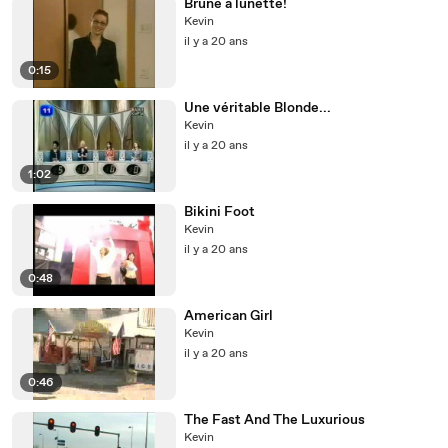
Brune à lunette!
Kevin
il y a 20 ans
0:15
Une véritable Blonde...
Kevin
il y a 20 ans
1:02
Bikini Foot
Kevin
il y a 20 ans
0:48
American Girl
Kevin
il y a 20 ans
0:46
The Fast And The Luxurious
Kevin