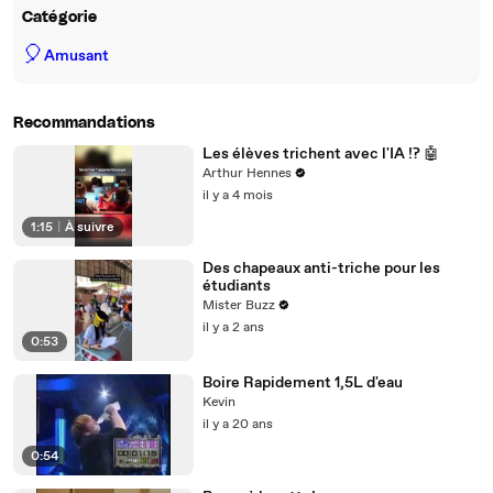
Catégorie
🎈
Amusant
Recommandations
Les élèves trichent avec l'IA !? 🤖
Arthur Hennes
il y a 4 mois
1:15
|
À suivre
Des chapeaux anti-triche pour les
étudiants
Mister Buzz
il y a 2 ans
0:53
Boire Rapidement 1,5L d'eau
Kevin
il y a 20 ans
0:54