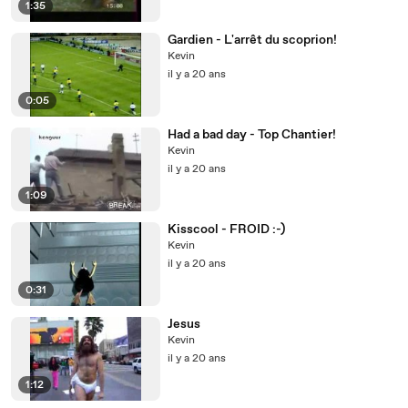
1:35
Gardien - L'arrêt du scoprion!
Kevin
il y a 20 ans
0:05
Had a bad day - Top Chantier!
Kevin
il y a 20 ans
1:09
Kisscool - FROID :-)
Kevin
il y a 20 ans
0:31
Jesus
Kevin
il y a 20 ans
1:12