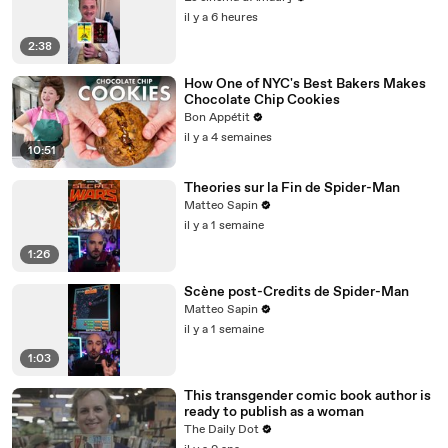
il y a 6 heures
2:38
How One of NYC's Best Bakers Makes
Chocolate Chip Cookies
Bon Appétit
il y a 4 semaines
10:51
Theories sur la Fin de Spider-Man
Matteo Sapin
il y a 1 semaine
1:26
Scène post-Credits de Spider-Man
Matteo Sapin
il y a 1 semaine
1:03
This transgender comic book author is
ready to publish as a woman
The Daily Dot