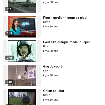
il y a 20 ans
1:14
Foot - gardien - coup de pied
Kevin
il y a 20 ans
0:18
Saut a l'elastique made in Japan
Kevin
il y a 20 ans
0:48
Gag de sport
Kevin
il y a 20 ans
1:43
Chien policier
Kevin
il y a 20 ans