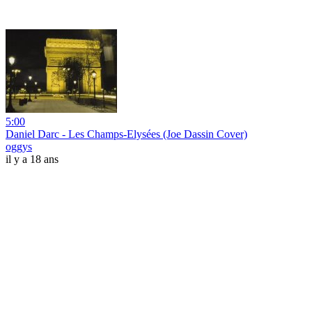
5:00
Daniel Darc - Les Champs-Elysées (Joe Dassin Cover)
oggys
il y a 18 ans