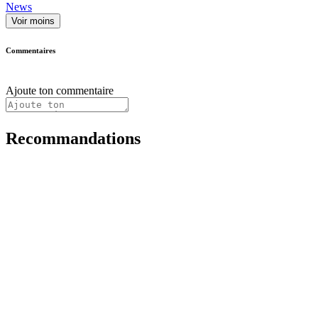
News
Voir moins
Commentaires
Ajoute ton commentaire
Recommandations