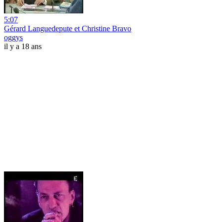
5:07
Gérard Languedepute et Christine Bravo
oggys
il y a 18 ans