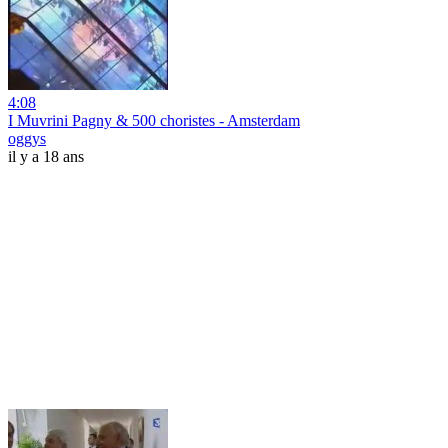
4:08
I Muvrini Pagny & 500 choristes - Amsterdam
oggys
il y a 18 ans