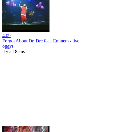
4:09
Forgot About Dr. Dre feat. Eminem - live
oggys
il y a 18 ans