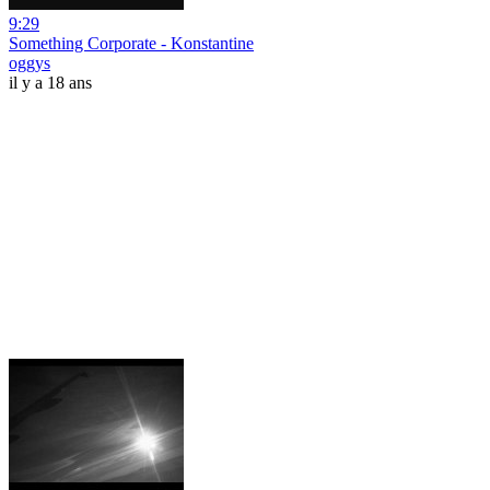
9:29
Something Corporate - Konstantine
oggys
il y a 18 ans