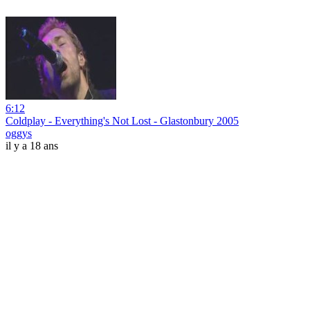
6:12
Coldplay - Everything's Not Lost - Glastonbury 2005
oggys
il y a 18 ans