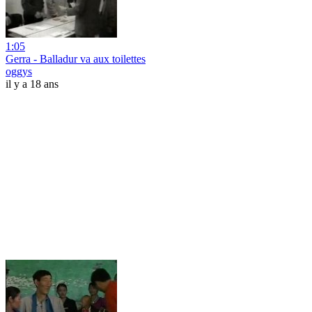
1:05
Gerra - Balladur va aux toilettes
oggys
il y a 18 ans