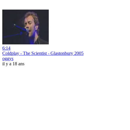
6:14
Coldplay - The Scientist - Glastonbury 2005
oggys
il y a 18 ans