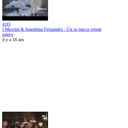
4:03
I Muvrini & Josephina Fernandez - Ùn so micca venuti
oggys
il y a 18 ans