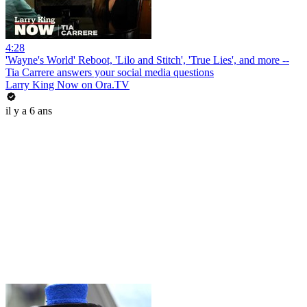
4:28
'Wayne's World' Reboot, 'Lilo and Stitch', 'True Lies', and more --
Tia Carrere answers your social media questions
Larry King Now on Ora.TV
il y a 6 ans