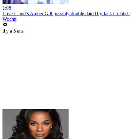
1:08
Love Island’s Amber Gill possibly double dated by Jack Grealish
Wochit
il y a 5 ans