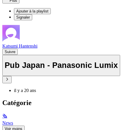
Plus
Ajouter à la playlist
Signaler
Katsumi Hantenshi
Suivre
Pub Japan - Panasonic Lumix
il y a 20 ans
Catégorie
🗞
News
Voir moins