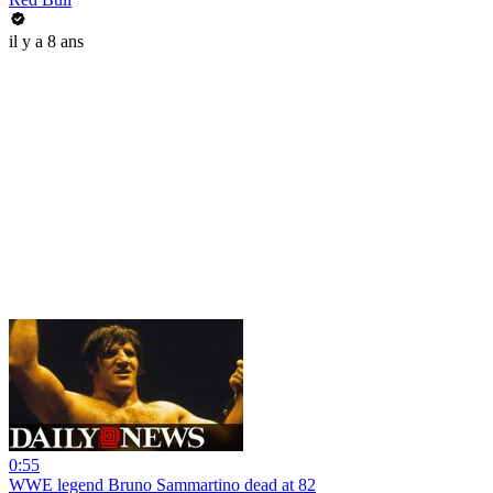
il y a 8 ans
0:55
WWE legend Bruno Sammartino dead at 82