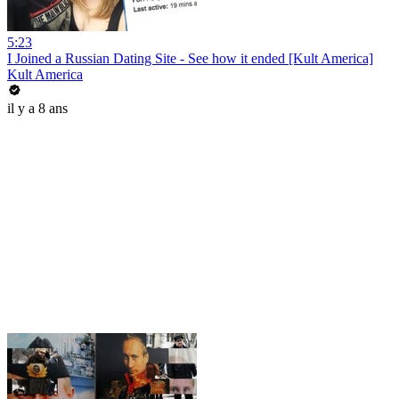
5:23
I Joined a Russian Dating Site - See how it ended [Kult America]
Kult America
il y a 8 ans