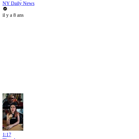
NY Daily News
il y a 8 ans
1:17