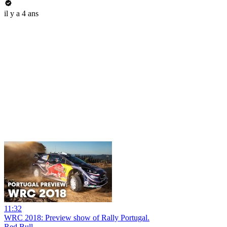
il y a 4 ans
11:32
WRC 2018: Preview show of Rally Portugal.
Red Bull