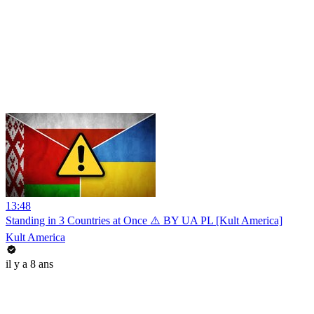
13:48
Standing in 3 Countries at Once ⚠️ BY UA PL [Kult America]
Kult America
il y a 8 ans