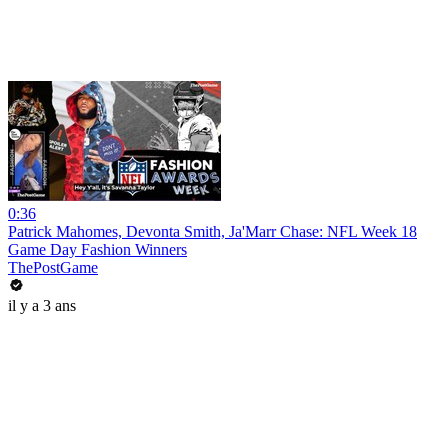
0:36
Patrick Mahomes, Devonta Smith, Ja'Marr Chase: NFL Week 18
Game Day Fashion Winners
ThePostGame
il y a 3 ans