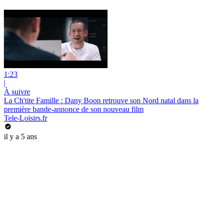
1:23
|
À suivre
La Ch'tite Famille : Dany Boon retrouve son Nord natal dans la
première bande-annonce de son nouveau film
Tele-Loisirs.fr
il y a 5 ans