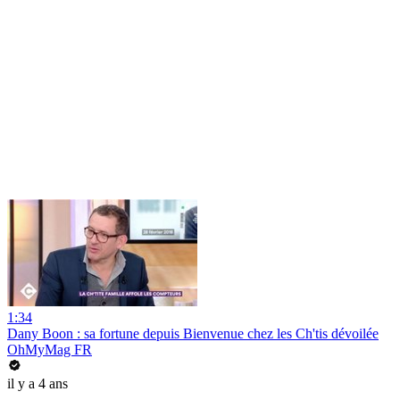
1:34
Dany Boon : sa fortune depuis Bienvenue chez les Ch'tis dévoilée
OhMyMag FR
il y a 4 ans