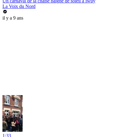
Un carnaval de la chaise baigné de soleil à Iwuy
La Voix du Nord
il y a 9 ans
1:33