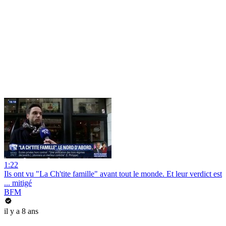
1:22
Ils ont vu "La Ch'tite famille" avant tout le monde. Et leur verdict est
... mitigé
BFM
il y a 8 ans