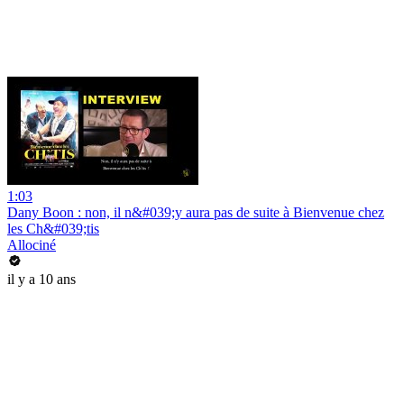
1:03
Dany Boon : non, il n&#039;y aura pas de suite à Bienvenue chez
les Ch&#039;tis
Allociné
il y a 10 ans