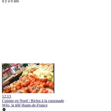
il y a 9 ans
12:13
Cuisine en Nord : Biclos à la cassonade
Wéo, la télé Hauts-de-France