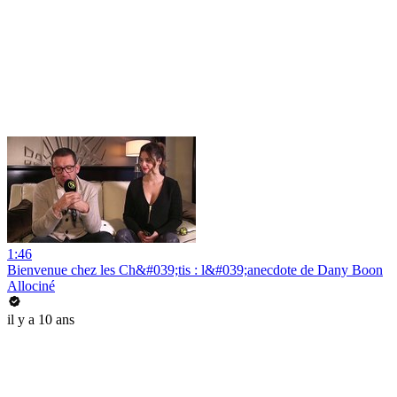
1:46
Bienvenue chez les Ch&#039;tis : l&#039;anecdote de Dany Boon
Allociné
il y a 10 ans