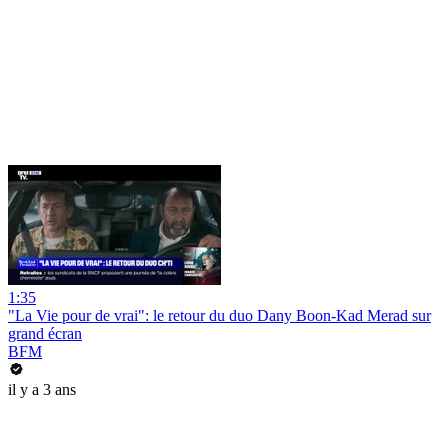
1:35
"La Vie pour de vrai": le retour du duo Dany Boon-Kad Merad sur
grand écran
BFM
il y a 3 ans