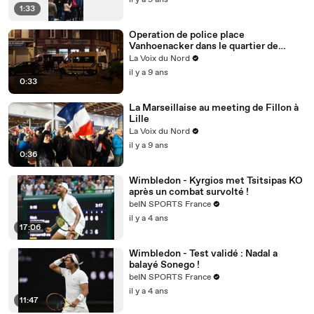
il y a 9 ans
1:33
Operation de police place
Vanhoenacker dans le quartier de
Moulins a Lille
La Voix du Nord
il y a 9 ans
0:33
La Marseillaise au meeting de Fillon à
Lille
La Voix du Nord
il y a 9 ans
0:36
Wimbledon - Kyrgios met Tsitsipas KO
après un combat survolté !
beIN SPORTS France
il y a 4 ans
17:06
Wimbledon - Test validé : Nadal a
balayé Sonego !
beIN SPORTS France
il y a 4 ans
11:47