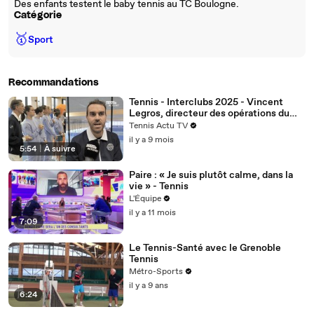
Des enfants testent le baby tennis au TC Boulogne.
Catégorie
🥇
Sport
Recommandations
Tennis - Interclubs 2025 - Vincent
Legros, directeur des opérations du
Tennis Club de Boulogne-Billancourt :
Tennis Actu TV
"Loïs Boisson, ce n'est pas un coup de
il y a 9 mois
com"
5:54
|
À suivre
Paire : « Je suis plutôt calme, dans la
vie » - Tennis
L'Équipe
il y a 11 mois
7:09
Le Tennis-Santé avec le Grenoble
Tennis
Métro-Sports
il y a 9 ans
6:24