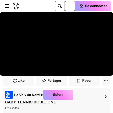
Passer au player
Passer au contenu principal
Se connecter
Like
Partager
Favori
Suivre
La Voix du Nord
BABY TENNIS BOULOGNE
il y a 9 ans