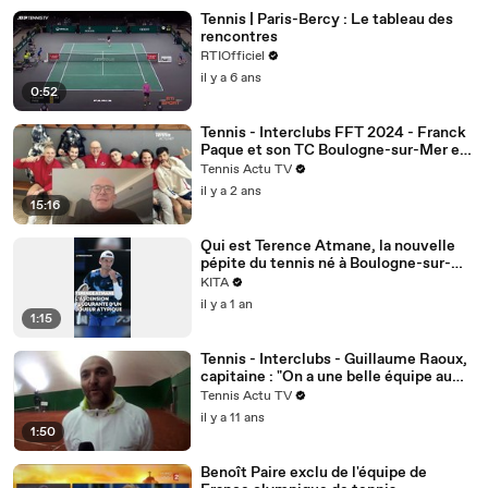
Tennis | Paris-Bercy : Le tableau des
rencontres
RTIOfficiel
il y a 6 ans
0:52
Tennis - Interclubs FFT 2024 - Franck
Paque et son TC Boulogne-sur-Mer en
Pro A : "J’ai tenu ma parole et j’ai
Tennis Actu TV
plongé dans l’Isère"
il y a 2 ans
15:16
Qui est Terence Atmane, la nouvelle
pépite du tennis né à Boulogne-sur-
Mer
KITA
il y a 1 an
1:15
Tennis - Interclubs - Guillaume Raoux,
capitaine : "On a une belle équipe au
Tennis Club Boulogne-Billancourt"
Tennis Actu TV
il y a 11 ans
1:50
Benoît Paire exclu de l'équipe de