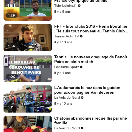
France olympique de tennis
Tele-Loisirs.fr
il y a 5 ans
1:29
FFT - Interclubs 2016 - Rémi Boutillier
: "Je suis tout nouveau au Tennis Club
de Paris après 10 ans au TC Grenoble"
Tennis Actu TV
il y a 10 ans
1:54
Tennis : le nouveau craquage de Benoît
Paire en plein match
Gentside Sport
il y a 4 ans
1:00
L'Audomarois le nez dans le guidon
pour accompagner Van Beveren
La Voix du Nord
il y a 10 ans
1:11
Chatons abandonnés recueillis par une
famille
La Voix du Nord