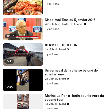
il y a 11 ans
12:13
Dites-moi Tout du 5 janvier 2016
Wéo, la télé Hauts-de-France
il y a 11 ans
12:07
10 KM DE BOULOGNE
La Voix du Nord
il y a 9 ans
0:21
Un carnaval de la chaise baigné de
soleil à Iwuy
La Voix du Nord
il y a 9 ans
0:20
Marine Le Pen à Hénin pour le vote du
second tour
La Voix du Nord