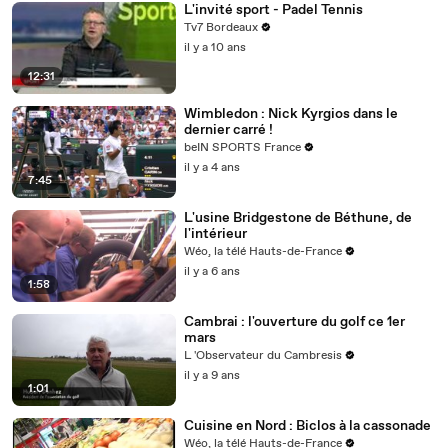
L'invité sport - Padel Tennis
Tv7 Bordeaux
il y a 10 ans
12:31
Wimbledon : Nick Kyrgios dans le
dernier carré !
beIN SPORTS France
il y a 4 ans
7:45
L'usine Bridgestone de Béthune, de
l'intérieur
Wéo, la télé Hauts-de-France
il y a 6 ans
1:58
Cambrai : l'ouverture du golf ce 1er
mars
L 'Observateur du Cambresis
il y a 9 ans
1:01
Cuisine en Nord : Biclos à la cassonade
Wéo, la télé Hauts-de-France