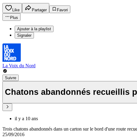
Like
Partager
Favori
Plus
Ajouter à la playlist
Signaler
La Voix du Nord
Suivre
Chatons abandonnés recueillis p
il y a 10 ans
Trois chatons abandonnés dans un carton sur le bord d'une route recue
25/09/2016