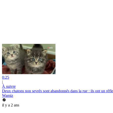
0:25
|
À suivre
Deux chatons non sevrés sont abandonnés dans la rue : ils ont un réfle
Wamiz
il y a 2 ans