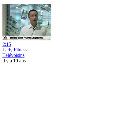
2:15
Lady Fitness
Télévoisins
il y a 19 ans