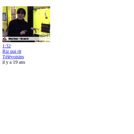
1:32
Riz qui rit
Télévoisins
il y a 19 ans