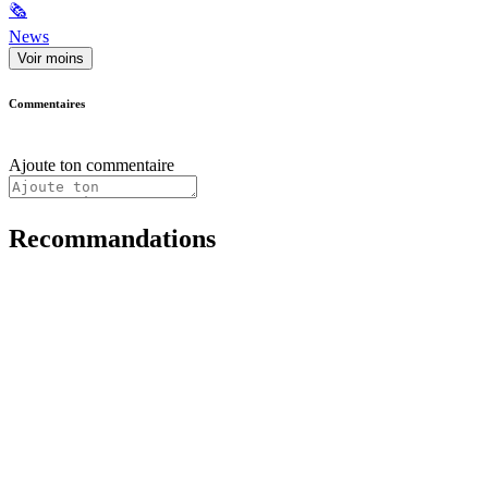
🗞
News
Voir moins
Commentaires
Ajoute ton commentaire
Recommandations