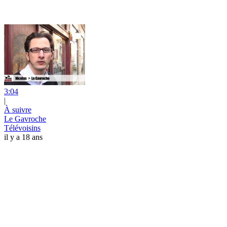
3:04
|
À suivre
Le Gavroche
Télévoisins
il y a 18 ans