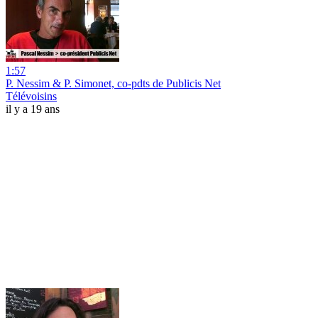
1:57
P. Nessim & P. Simonet, co-pdts de Publicis Net
Télévoisins
il y a 19 ans