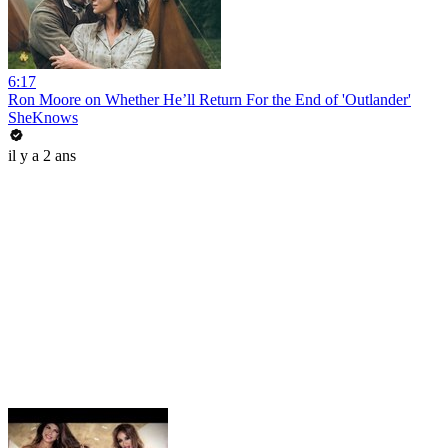
6:17
Ron Moore on Whether He’ll Return For the End of 'Outlander'
SheKnows
il y a 2 ans