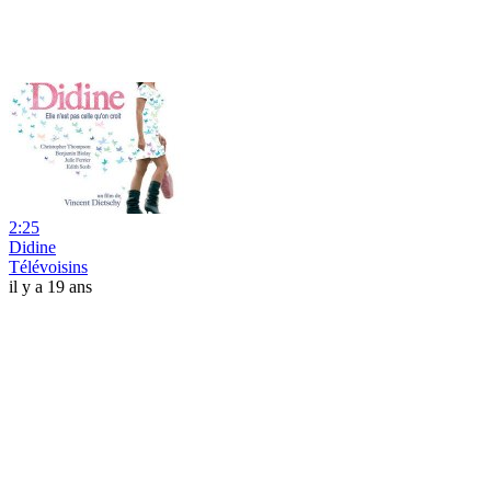
2:25
Didine
Télévoisins
il y a 19 ans