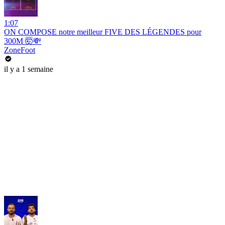
1:07
ON COMPOSE notre meilleur FIVE DES LÉGENDES pour
300M 🤯💸
ZoneFoot
il y a 1 semaine