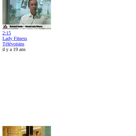
2:15
Lady Fitness
Télévoisins
il y a 19 ans