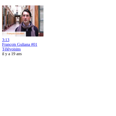
3:13
François Guliana #01
Télévoisins
il y a 19 ans