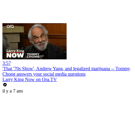
3:57
'That '70s Show', Andrew Yang, and legalized marijuana -- Tommy
Chong answers your social media questions
Larry King Now on Ora.TV
il y a 7 ans