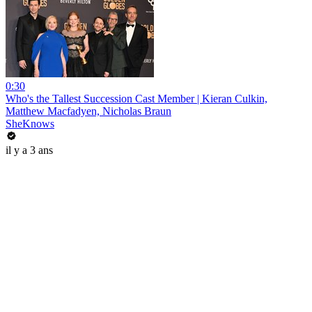
0:30
Who's the Tallest Succession Cast Member | Kieran Culkin,
Matthew Macfadyen, Nicholas Braun
SheKnows
il y a 3 ans