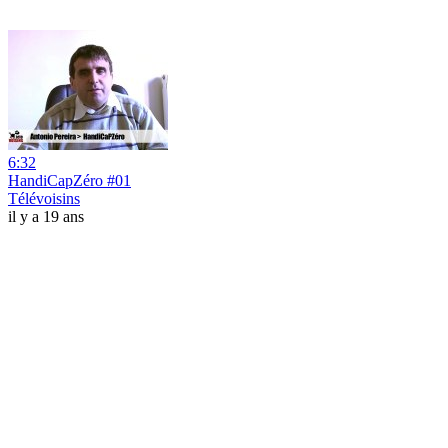
6:32
HandiCapZéro #01
Télévoisins
il y a 19 ans