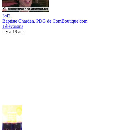
3:42
Baptiste Charden, PDG de ComBoutique.com
Télévoisins
il y a 19 ans