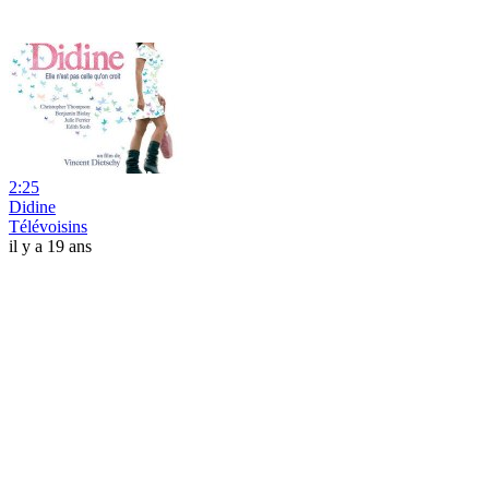
2:25
Didine
Télévoisins
il y a 19 ans