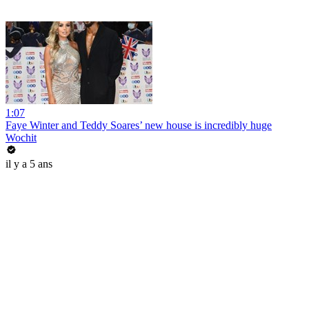
1:07
Faye Winter and Teddy Soares’ new house is incredibly huge
Wochit
il y a 5 ans