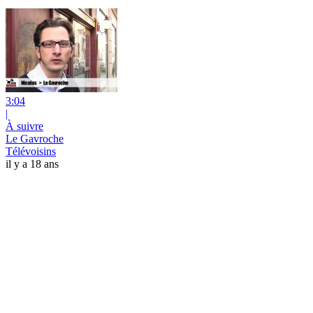
3:04
|
À suivre
Le Gavroche
Télévoisins
il y a 18 ans