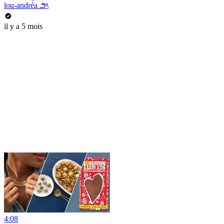
lou-andréa ౨ৎ
il y a 5 mois
4:08