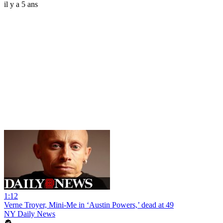
il y a 5 ans
1:12
Verne Troyer, Mini-Me in ‘Austin Powers,’ dead at 49
NY Daily News