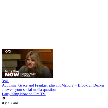
3:41
Activism, 'Grace and Frankie', playing Mallory -- Brooklyn Decker
answers your social media questions
Larry King Now on Ora.TV
il y a 7 ans