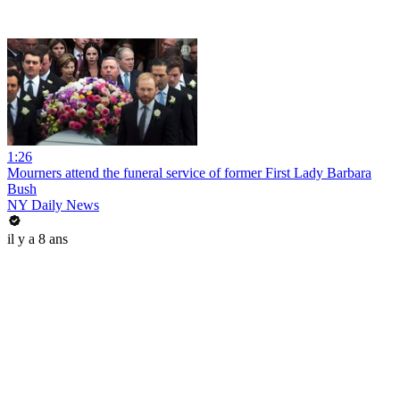
1:26
Mourners attend the funeral service of former First Lady Barbara
Bush
NY Daily News
il y a 8 ans