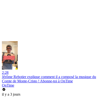
2:28
Jérôme Rebotier explique comment il a composé la musique du
Comte de Monte-Cristo ! Abonne-toi à OnTime
OnTime
il y a 3 jours