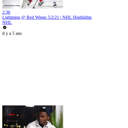
2:36
Lightning @ Red Wings 5/2/21 | NHL Highlights
NHL
il y a 5 ans