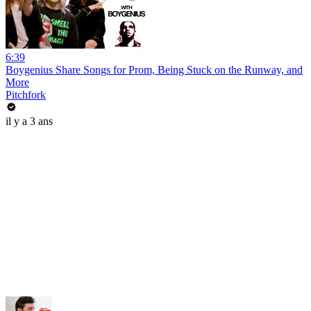
6:39
Boygenius Share Songs for Prom, Being Stuck on the Runway, and
More
Pitchfork
il y a 3 ans