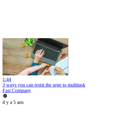
1:44
3 ways you can resist the urge to multitask
Fast Company
il y a 5 ans