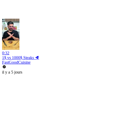
0:32
1$ vs 1000$ Steaks 🥩
FastGoodCuisine
il y a 5 jours