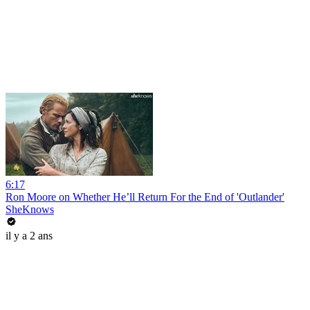
6:17
Ron Moore on Whether He’ll Return For the End of 'Outlander'
SheKnows
il y a 2 ans