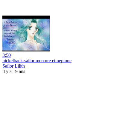
3:50
nickelback-sailor mercure et neptune
Sailor Lilith
il y a 19 ans