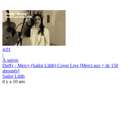
4:01
|
À suivre
Duffy - Mercy (Sailor Lilith) Cover Live [Merci aux + de 150
abonnés]
Sailor Lilith
il y a 10 ans