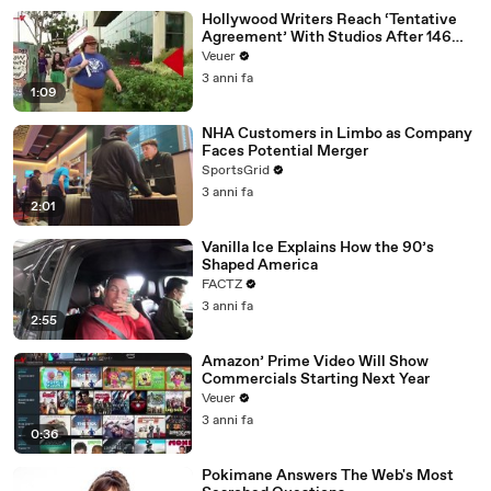
Hollywood Writers Reach ‘Tentative
Agreement’ With Studios After 146
Day Strike
Veuer
3 anni fa
1:09
NHA Customers in Limbo as Company
Faces Potential Merger
SportsGrid
3 anni fa
2:01
Vanilla Ice Explains How the 90’s
Shaped America
FACTZ
3 anni fa
2:55
Amazon’ Prime Video Will Show
Commercials Starting Next Year
Veuer
3 anni fa
0:36
Pokimane Answers The Web's Most