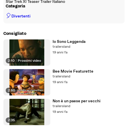
Star Trek XI Teaser Trailer Italiano
Categoria
🎈
Divertenti
Consigliato
Io Sono Leggenda
trailersland
19 anni fa
2:10
|
Prossimi video
Bee Movie Featurette
trailersland
19 anni fa
2:50
Non è un paese per vecchi
trailersland
19 anni fa
2:35