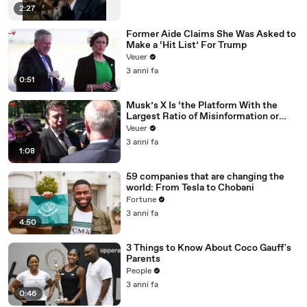
2:27
Former Aide Claims She Was Asked to
Make a ‘Hit List’ For Trump
Veuer
3 anni fa
0:51
Musk’s X Is ‘the Platform With the
Largest Ratio of Misinformation or
Disinformation’ Amongst All Social
Veuer
Media Platforms
3 anni fa
1:08
59 companies that are changing the
world: From Tesla to Chobani
Fortune
3 anni fa
4:50
3 Things to Know About Coco Gauff's
Parents
People
3 anni fa
0:46