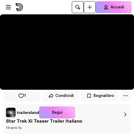
Vai al lettore
Passa al contenuto principale
Accedi
1
Condividi
Segnalibro
Segui
trailersland
Star Trek XI Teaser Trailer Italiano
19 anni fa