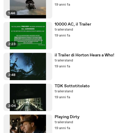
19 anni fa
1:44
10000 AC, il Trailer
trailersland
19 anni fa
2:23
il Trailer di Horton Hears a Who!
trailersland
19 anni fa
2:48
TDK Sottotitolato
trailersland
19 anni fa
2:04
Playing Dirty
trailersland
19 anni fa