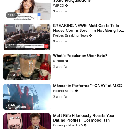
Searched Questions
WIRED
3 anni fa
11:13
BREAKING NEWS: Matt Gaetz Tells
House Committee: 'I'm Not Going To
Vote For A Continuing Resolution'
Forbes Breaking News
3 anni fa
4:16
What's Popular on Uber Eats?
Stringr
3 anni fa
1:00
Måneskin Performs "HONEY" at MSG
Rolling Stone
3 anni fa
2:50
Matt Rife Hilariously Roasts Your
Dating Profiles | Cosmopolitan
Cosmopolitan USA