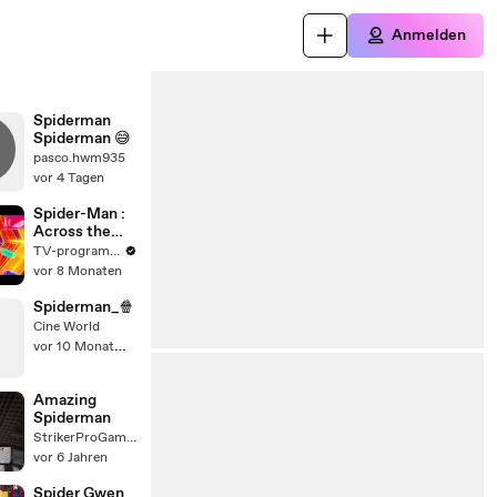
Anmelden
Spiderman
Spiderman 😅
pasco.hwm935
vor 4 Tagen
Spider-Man :
Across the
Spider-Verse
TV-programme.com
vor 8 Monaten
Spiderman_🍿
Cine World
vor 10 Monaten
Amazing
Spiderman
StrikerProGames
vor 6 Jahren
Spider Gwen