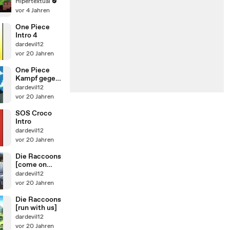
Spider-Verse |
Hipertextual
Trailer oficial
vor 4 Jahren
One Piece
Intro 4
dardevil12
vor 20 Jahren
One Piece
Kampf gegen
Black AMV
dardevil12
vor 20 Jahren
SOS Croco
Intro
dardevil12
vor 20 Jahren
Die Raccoons
[come on
home]
dardevil12
vor 20 Jahren
Die Raccoons
[run with us]
dardevil12
vor 20 Jahren