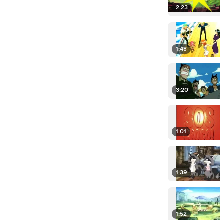
2:23
1:48
3:20
1:01
1:39
1:52