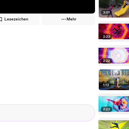
3:01
Lesezeichen
Mehr
2:23
2:22
1:13
2:23