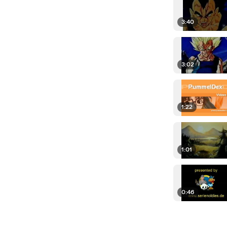
3:40
3:02
1:22
1:01
0:46