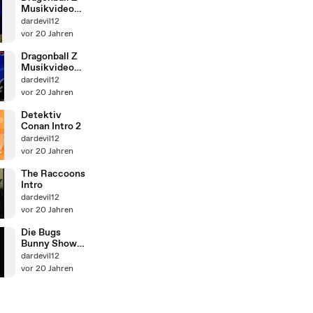
Musikvideo
Vegeta
dardevil12
Special 1
vor 20 Jahren
Dragonball Z
Musikvideo
Vegeta
dardevil12
Special 2
vor 20 Jahren
Detektiv
Conan Intro 2
dardevil12
vor 20 Jahren
The Raccoons
Intro
dardevil12
vor 20 Jahren
Die Bugs
Bunny Show
Intro
dardevil12
vor 20 Jahren