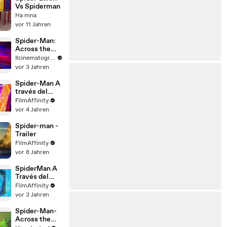
Vs Spiderman
Ha mna
vor 11 Jahren
Spider-Man:
Across the
Spider-Verse
Ilcinematografo
vor 3 Jahren
Spider-Man A
través del
SpiderVerso -
FilmAffinity
Tráiler
vor 4 Jahren
Doblado latino
Spider-man -
Trailer
FilmAffinity
vor 6 Jahren
SpiderMan A
Través del
Spider-Verso
FilmAffinity
- Tráiler
vor 3 Jahren
español latino
Spider-Man-
Across the