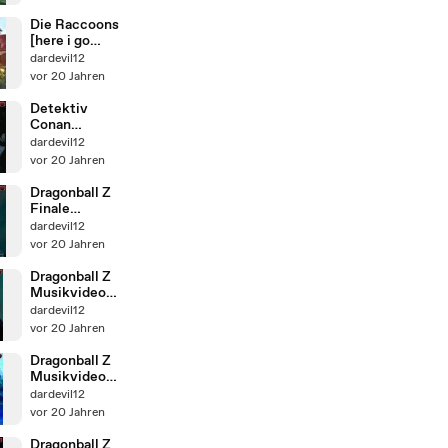
Die Raccoons
[here i go
again]
dardevil12
vor 20 Jahren
Detektiv
Conan
Musikvideo
dardevil12
vor 20 Jahren
Dragonball Z
Finale
Musikvideo
dardevil12
vor 20 Jahren
Dragonball Z
Musikvideo
Vegeta vs.
dardevil12
Cell
vor 20 Jahren
Dragonball Z
Musikvideo
Die Grillparty
dardevil12
vor 20 Jahren
Dragonball Z