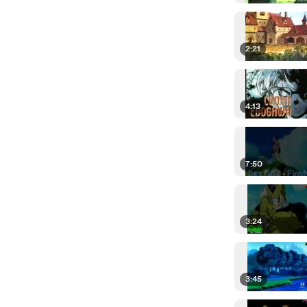
2:21
4:13
7:50
3:24
3:45