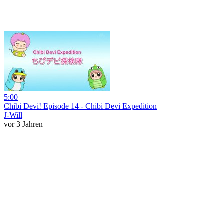
5:00
Chibi Devi! Episode 14 - Chibi Devi Expedition
J-Will
vor 3 Jahren