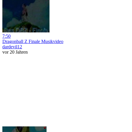
7:50
Dragonball Z Finale Musikvideo
dardevil12
vor 20 Jahren