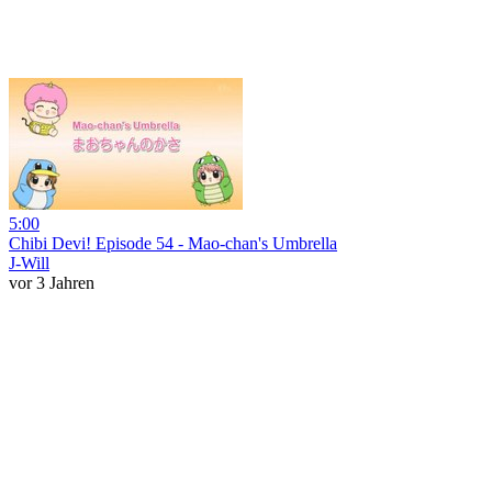
5:00
Chibi Devi! Episode 54 - Mao-chan's Umbrella
J-Will
vor 3 Jahren