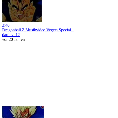
3:40
Dragonball Z Musikvideo Vegeta Special 1
dardevil12
vor 20 Jahren