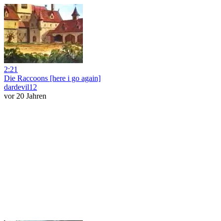
2:21
Die Raccoons [here i go again]
dardevil12
vor 20 Jahren