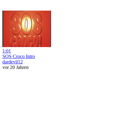
1:01
SOS Croco Intro
dardevil12
vor 20 Jahren