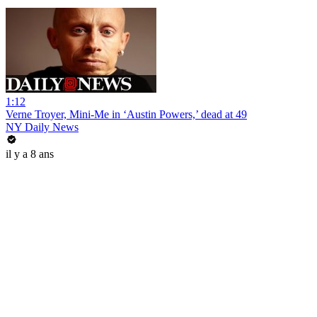
1:12
Verne Troyer, Mini-Me in ‘Austin Powers,’ dead at 49
NY Daily News
il y a 8 ans