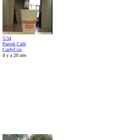
5:34
Parodi Café
CarlyCox
il y a 20 ans