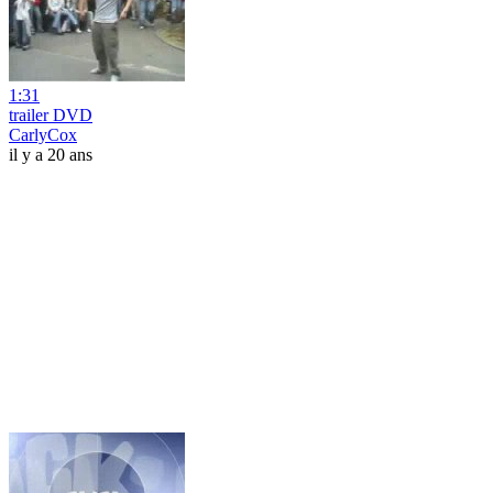
1:31
trailer DVD
CarlyCox
il y a 20 ans