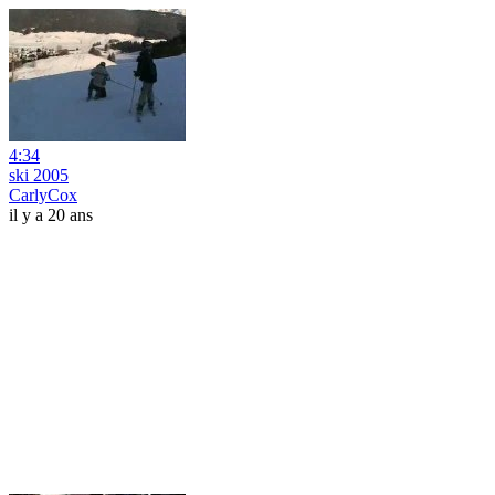
4:34
ski 2005
CarlyCox
il y a 20 ans