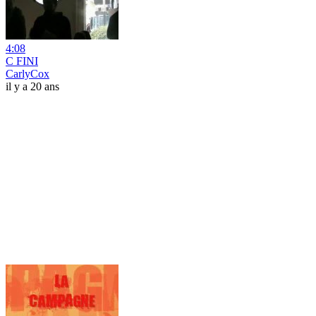
4:08
C FINI
CarlyCox
il y a 20 ans