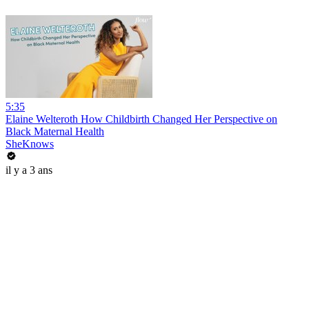
5:35
Elaine Welteroth How Childbirth Changed Her Perspective on
Black Maternal Health
SheKnows
il y a 3 ans