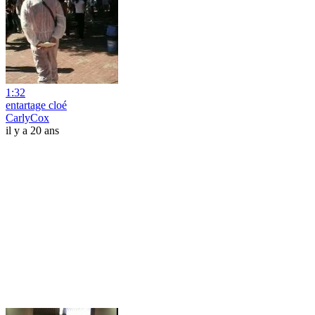
1:32
entartage cloé
CarlyCox
il y a 20 ans