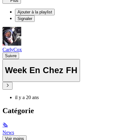
Plus
Ajouter à la playlist
Signaler
CarlyCox
Suivre
Week En Chez FH
il y a 20 ans
Catégorie
🗞
News
Voir moins