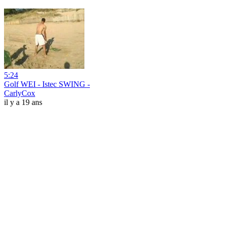
5:24
Golf WEI - Istec SWING -
CarlyCox
il y a 19 ans