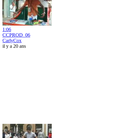
1:06
CCPROD_06
CarlyCox
il y a 20 ans