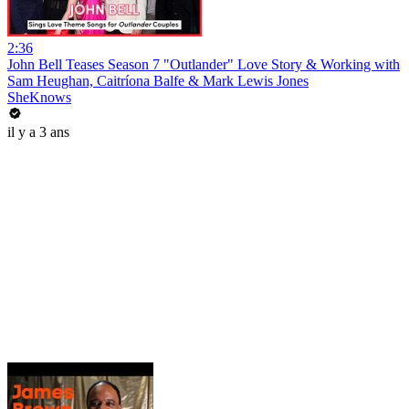
2:36
John Bell Teases Season 7 "Outlander" Love Story & Working with
Sam Heughan, Caitríona Balfe & Mark Lewis Jones
SheKnows
il y a 3 ans