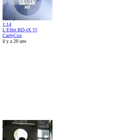
1:14
L'Effet BD-iX !!!
CarlyCox
il y a 20 ans