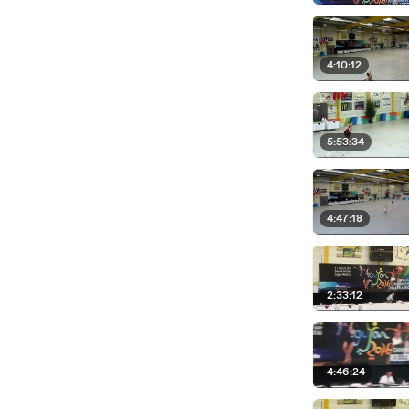
4:10:12
5:53:34
4:47:18
2:33:12
4:46:24