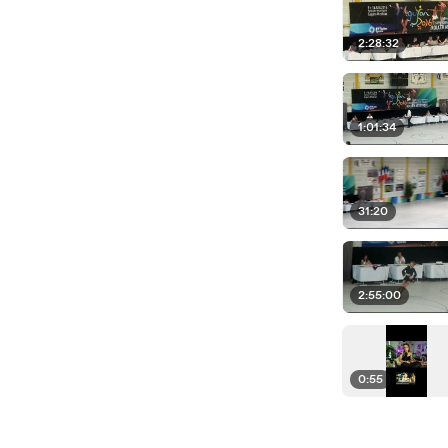
2:28:32
1:01:34
31:20
2:55:00
0:55