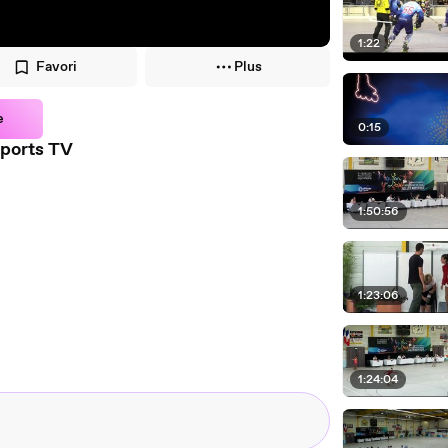
1:22
Favori
Plus
e
0:15
sports TV
1:50:56
1:23:06
1:24:04