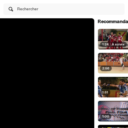
Rechercher
Recommanda
1:24
|
À suivre
2:56
1:51
1:00