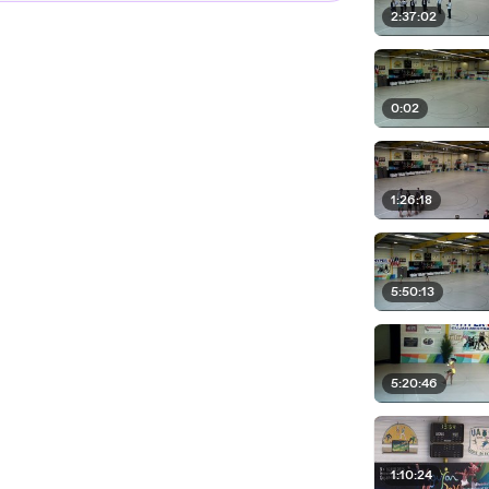
2:37:02
0:02
1:26:18
5:50:13
5:20:46
1:10:24