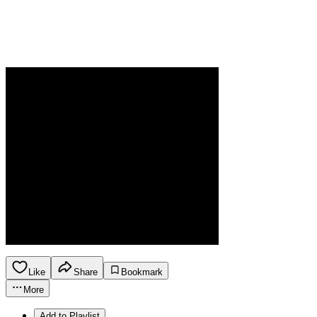
Like
Share
Bookmark
More
Add to Playlist