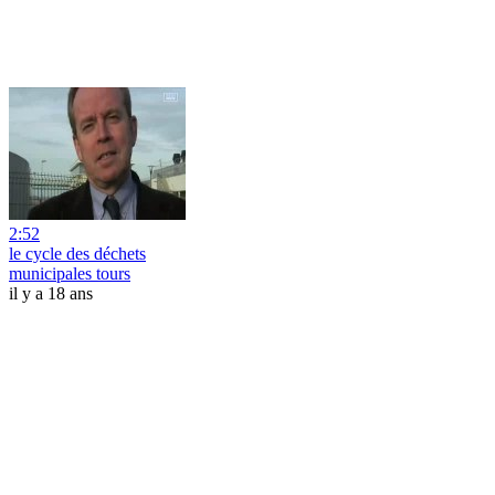
2:52
le cycle des déchets
municipales tours
il y a 18 ans