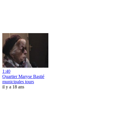
1:40
Quartier Maryse Bastié
municipales tours
il y a 18 ans