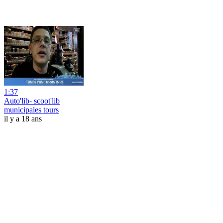
1:37
Auto'lib- scoot'lib
municipales tours
il y a 18 ans