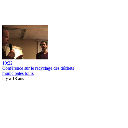
10:22
Conférence sur le recyclage des déchets
municipales tours
il y a 18 ans