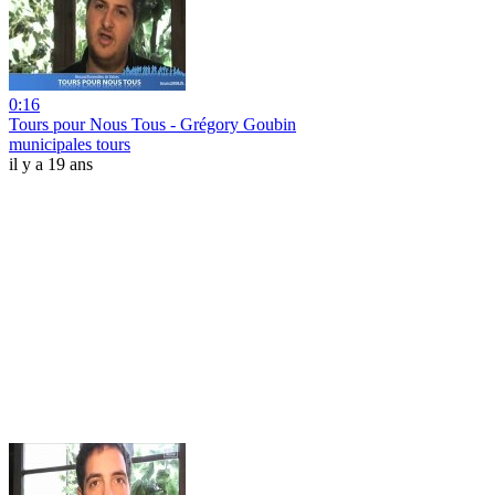
0:16
Tours pour Nous Tous - Grégory Goubin
municipales tours
il y a 19 ans