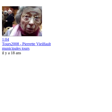
1:04
Tours2008 - Pierrette Vieilfault
municipales tours
il y a 18 ans