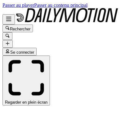
Passer au player
Passer au contenu principal
Rechercher
Se connecter
Regarder en plein écran