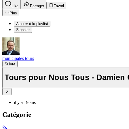
Like
Partager
Favori
Plus
Ajouter à la playlist
Signaler
municipales tours
Suivre
Tours pour Nous Tous - Damien 
il y a 19 ans
Catégorie
🗞