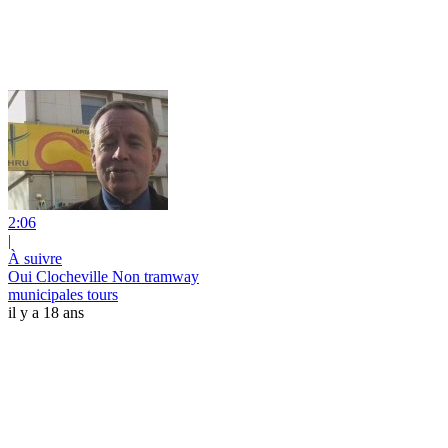
2:06
|
À suivre
Oui Clocheville Non tramway
municipales tours
il y a 18 ans