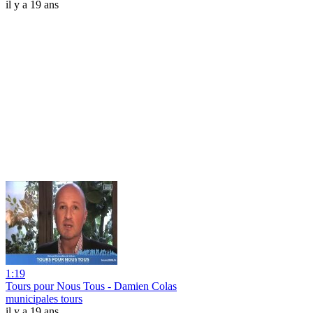
il y a 19 ans
1:19
Tours pour Nous Tous - Damien Colas
municipales tours
il y a 19 ans