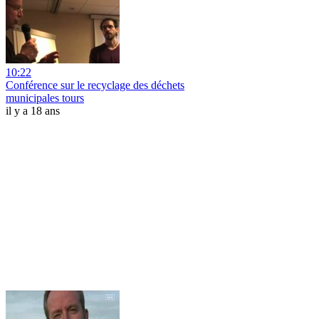
10:22
Conférence sur le recyclage des déchets
municipales tours
il y a 18 ans