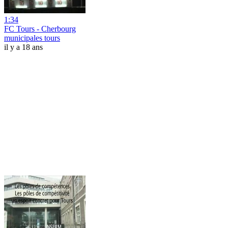
1:34
FC Tours - Cherbourg
municipales tours
il y a 18 ans