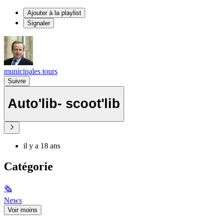
Ajouter à la playlist
Signaler
municipales tours
Suivre
Auto'lib- scoot'lib
il y a 18 ans
Catégorie
🗞
News
Voir moins