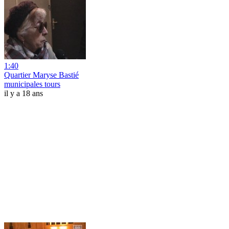
1:40
Quartier Maryse Bastié
municipales tours
il y a 18 ans