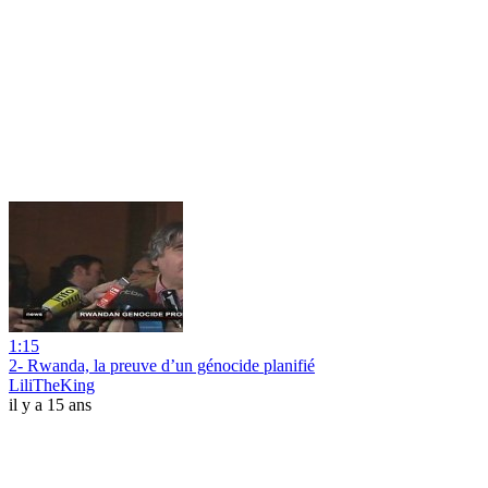
1:15
2- Rwanda, la preuve d’un génocide planifié
LiliTheKing
il y a 15 ans