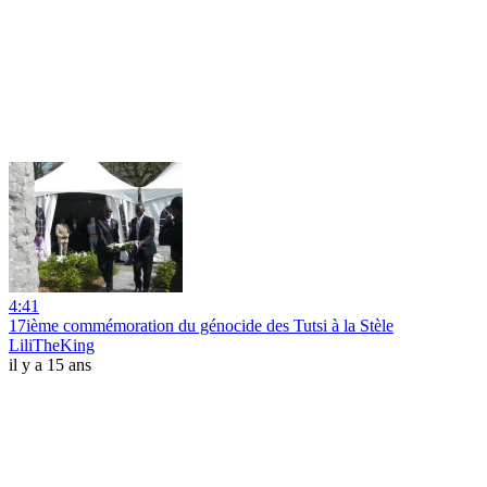
4:41
17ième commémoration du génocide des Tutsi à la Stèle
LiliTheKing
il y a 15 ans