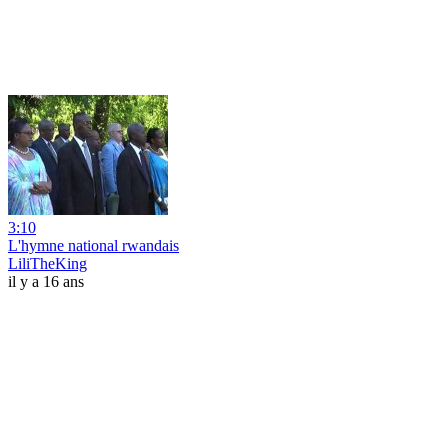
3:10
L'hymne national rwandais
LiliTheKing
il y a 16 ans