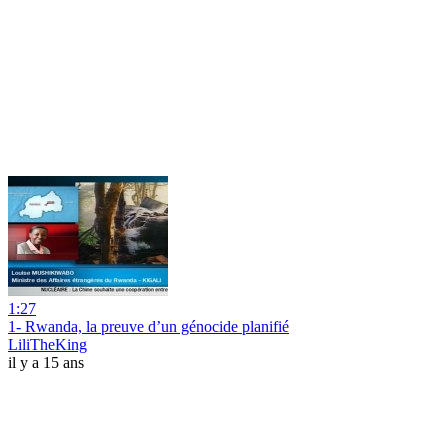
1:27
1- Rwanda, la preuve d’un génocide planifié
LiliTheKing
il y a 15 ans