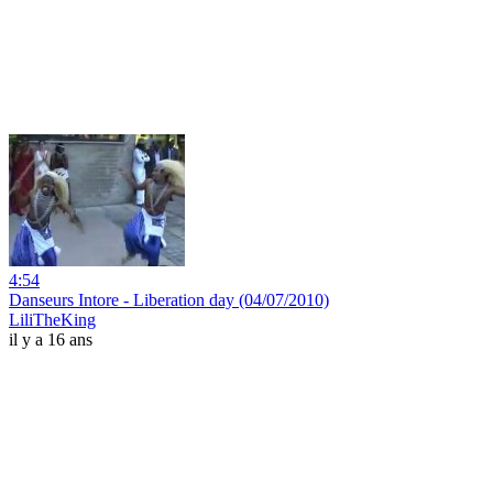
4:54
Danseurs Intore - Liberation day (04/07/2010)
LiliTheKing
il y a 16 ans