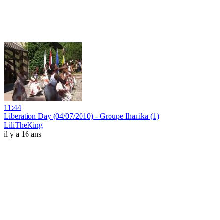
11:44
Liberation Day (04/07/2010) - Groupe Ihanika (1)
LiliTheKing
il y a 16 ans