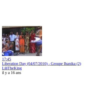
17:45
Liberation Day (04/07/2010) - Groupe Ihanika (2)
LiliTheKing
il y a 16 ans