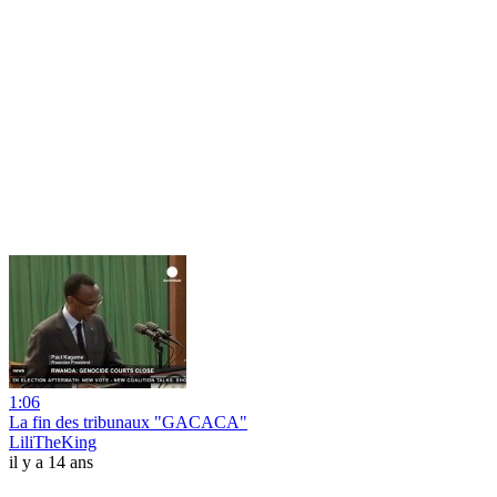
1:06
La fin des tribunaux "GACACA"
LiliTheKing
il y a 14 ans