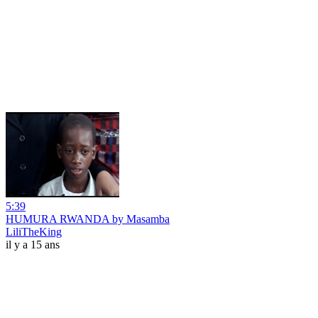
5:39
HUMURA RWANDA by Masamba
LiliTheKing
il y a 15 ans