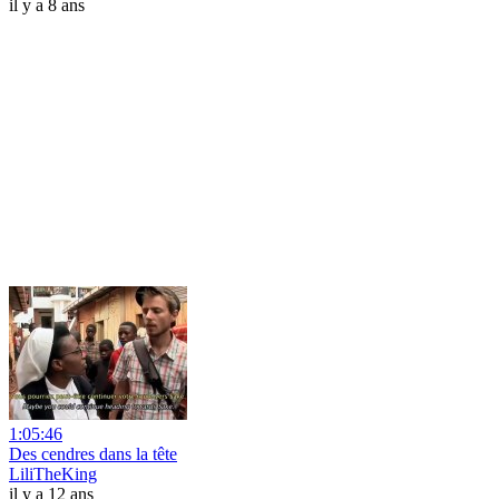
il y a 8 ans
1:05:46
Des cendres dans la tête
LiliTheKing
il y a 12 ans