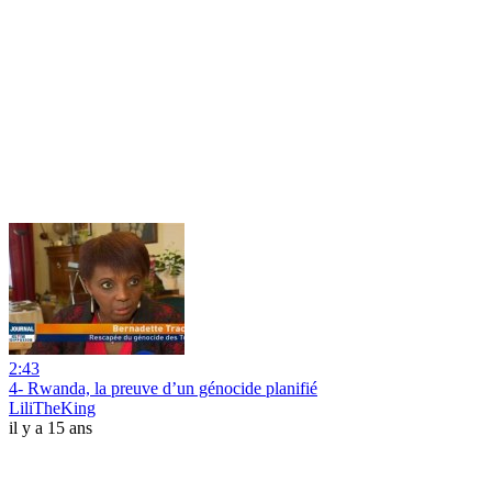
2:43
4- Rwanda, la preuve d’un génocide planifié
LiliTheKing
il y a 15 ans