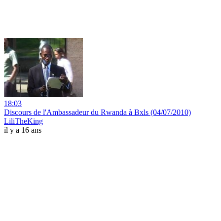
18:03
Discours de l'Ambassadeur du Rwanda à Bxls (04/07/2010)
LiliTheKing
il y a 16 ans