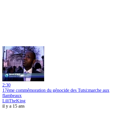
2:30
17ème commémoration du génocide des Tutsi:marche aux
flambeaux
LiliTheKing
il y a 15 ans