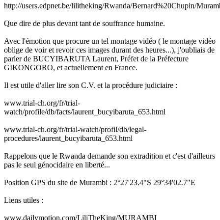
http://users.edpnet.be/lilitheking/Rwanda/Bernard%20Chupin/Muram
Que dire de plus devant tant de souffrance humaine.
Avec l'émotion que procure un tel montage vidéo ( le montage vidéo
oblige de voir et revoir ces images durant des heures...), j'oubliais de
parler de BUCYIBARUTA Laurent, Préfet de la Préfecture
GIKONGORO, et actuellement en France.
Il est utile d'aller lire son C.V. et la procédure judiciaire :
www.trial-ch.org/fr/trial-
watch/profile/db/facts/laurent_bucyibaruta_653.html
www.trial-ch.org/fr/trial-watch/profil/db/legal-
procedures/laurent_bucyibaruta_653.html
Rappelons que le Rwanda demande son extradition et c'est d'ailleurs
pas le seul génocidaire en liberté...
Position GPS du site de Murambi : 2°27'23.4"S 29°34'02.7"E
Liens utiles :
www.dailymotion.com/LiliTheKing/MURAMBI