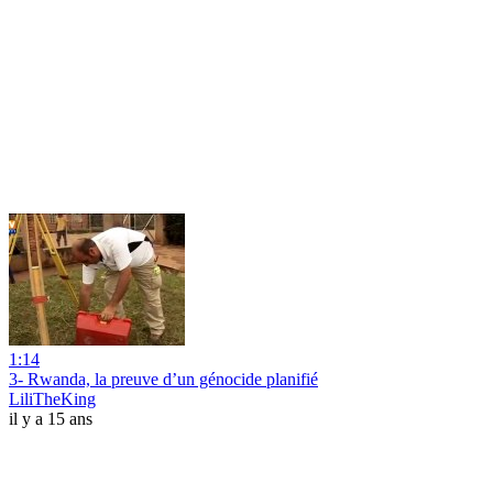
1:14
3- Rwanda, la preuve d’un génocide planifié
LiliTheKing
il y a 15 ans