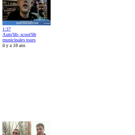
1:37
Auto'lib- scoot'lib
municipales tours
il y a 18 ans