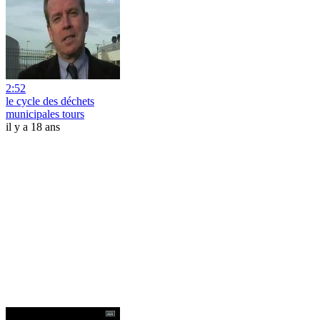
2:52
le cycle des déchets
municipales tours
il y a 18 ans