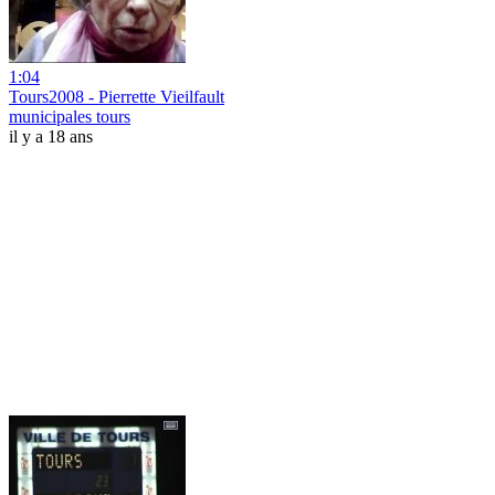
1:04
Tours2008 - Pierrette Vieilfault
municipales tours
il y a 18 ans