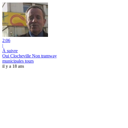
2:06
|
À suivre
Oui Clocheville Non tramway
municipales tours
il y a 18 ans