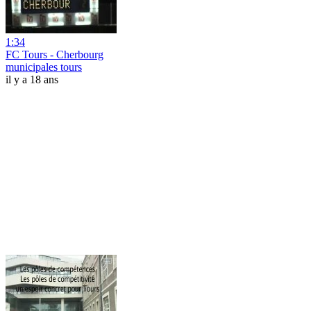
1:34
FC Tours - Cherbourg
municipales tours
il y a 18 ans