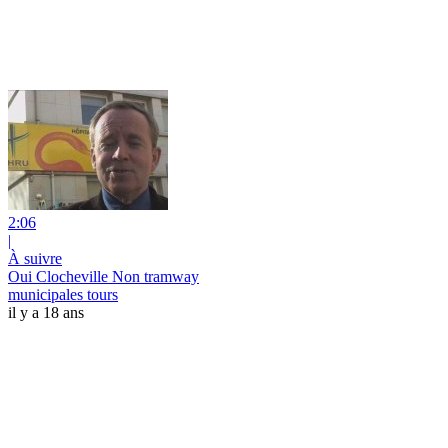
2:06
|
À suivre
Oui Clocheville Non tramway
municipales tours
il y a 18 ans