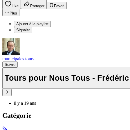
Like
Partager
Favori
Plus
Ajouter à la playlist
Signaler
municipales tours
Suivre
Tours pour Nous Tous - Frédéric
il y a 19 ans
Catégorie
🗞