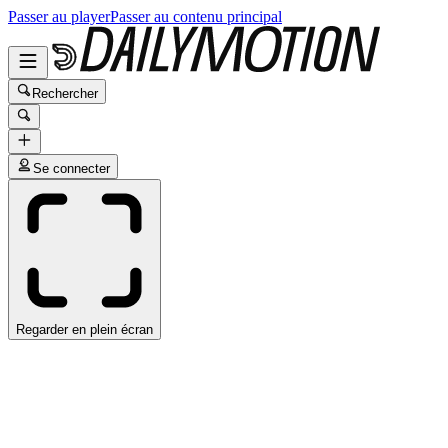
Passer au player
Passer au contenu principal
Rechercher
Se connecter
Regarder en plein écran