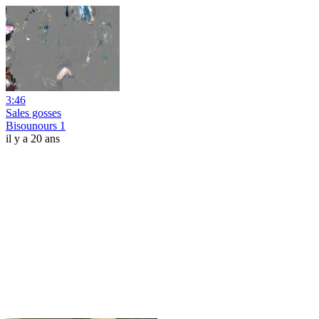
3:46
Sales gosses
Bisounours 1
il y a 20 ans