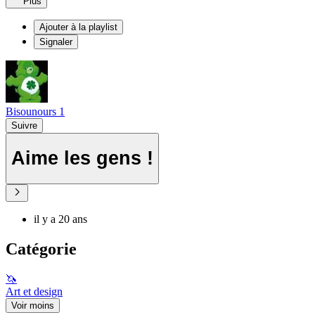
Plus
Ajouter à la playlist
Signaler
Bisounours 1
Suivre
Aime les gens !
il y a 20 ans
Catégorie
🦄
Art et design
Voir moins