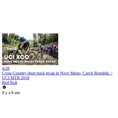
4:28
Cross Country short track recap in Nove Mesto, Czech Republic. |
UCI MTB 2018
Red Bull
il y a 8 ans