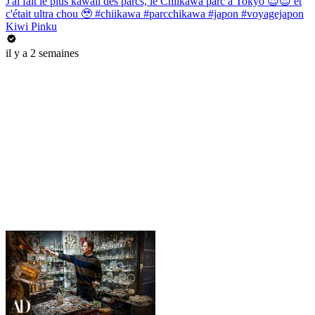
J'ai fait le plus kawaii des parcs, le Chiikawa parc à Tokyo 😍😍 et
c'était ultra chou 🥹 #chiikawa #parcchikawa #japon #voyagejapon
Kiwi Pinku
il y a 2 semaines