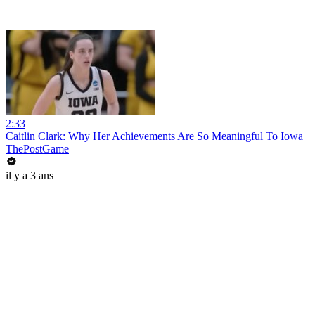
2:33
Caitlin Clark: Why Her Achievements Are So Meaningful To Iowa
ThePostGame
il y a 3 ans