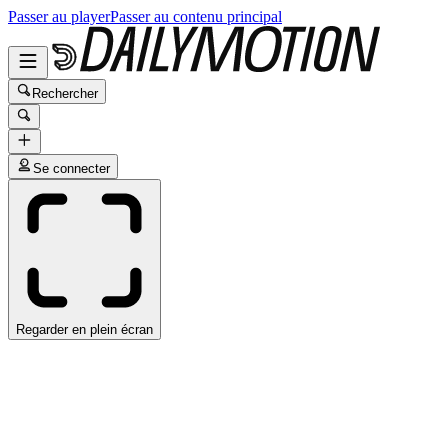
Passer au player
Passer au contenu principal
Rechercher
Se connecter
Regarder en plein écran