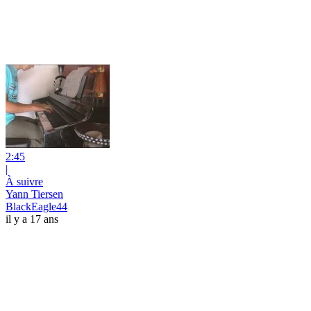
2:45
|
À suivre
Yann Tiersen
BlackEagle44
il y a 17 ans