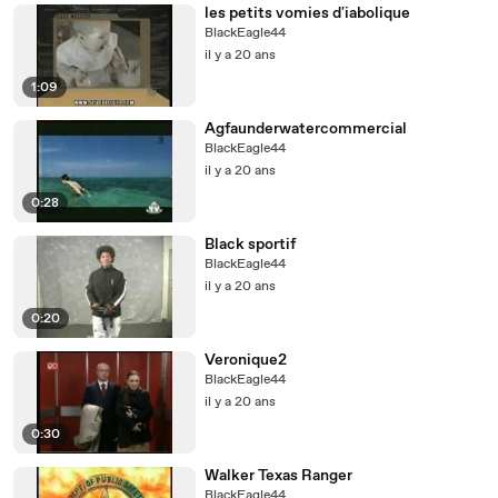
les petits vomies d'iabolique
BlackEagle44
il y a 20 ans
1:09
Agfaunderwatercommercial
BlackEagle44
il y a 20 ans
0:28
Black sportif
BlackEagle44
il y a 20 ans
0:20
Veronique2
BlackEagle44
il y a 20 ans
0:30
Walker Texas Ranger
BlackEagle44