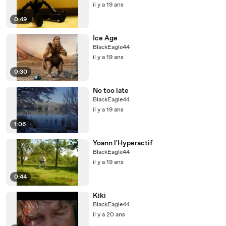
il y a 19 ans
0:49
Ice Age
BlackEagle44
il y a 19 ans
0:30
No too late
BlackEagle44
il y a 19 ans
1:06
Yoann l'Hyperactif
BlackEagle44
il y a 19 ans
0:44
Kiki
BlackEagle44
il y a 20 ans