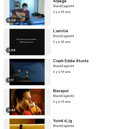
Arpège
BlackEagle44
il y a 18 ans
0:04
L'amitié
BlackEagle44
il y a 18 ans
3:04
Crash Eddie Stunts
BlackEagle44
il y a 19 ans
1:17
Bierspot
BlackEagle44
il y a 19 ans
0:43
Yoink'd_lg
BlackEagle44