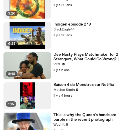
il y a 20 ans
3:26
Indigen episode 279
BlackEagle44
il y a 20 ans
6:25
Dee Nasty Plays Matchmaker for 2
Strangers, What Could Go Wrong? |
Pavement Passion: Brighton Beach
VICE
il y a 6 ans
8:48
Saison 4 de Monstres sur Netflix
Matteo Sapin
il y a 4 jours
1:15
This is why the Queen's hands are
purple in the recent photograph
Wochit