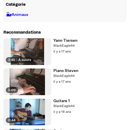
Catégorie
🐳
Animaux
Recommandations
Yann Tiersen
BlackEagle44
il y a 17 ans
2:45
|
À suivre
Piano Steven
BlackEagle44
il y a 17 ans
5:09
Guitare 1
BlackEagle44
il y a 18 ans
0:44