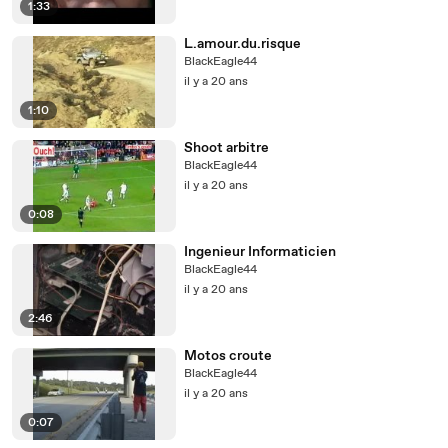
1:33
L.amour.du.risque
BlackEagle44
il y a 20 ans
1:10
Shoot arbitre
BlackEagle44
il y a 20 ans
0:08
Ingenieur Informaticien
BlackEagle44
il y a 20 ans
2:46
Motos croute
BlackEagle44
il y a 20 ans
0:07