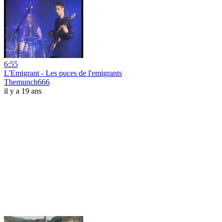
6:55
L'Emigrant - Les puces de l'emigrants
Themunch666
il y a 19 ans