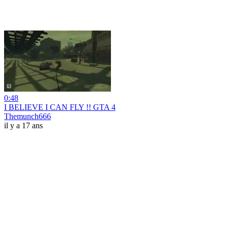
0:48
I BELIEVE I CAN FLY !! GTA 4
Themunch666
il y a 17 ans