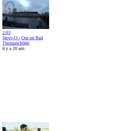
2:03
Steve-O - Out on Bail
Themunch666
il y a 20 ans