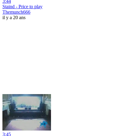
3:44
Staind - Price to play
Themunch666
il y a 20 ans
3:45