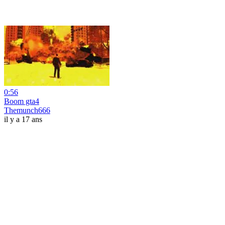
0:56
Boom gta4
Themunch666
il y a 17 ans