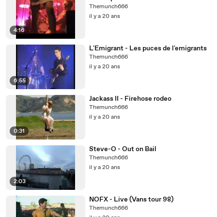
Themunch666
il y a 20 ans
4:16
L'Emigrant - Les puces de l'emigrants
Themunch666
il y a 20 ans
6:55
Jackass II - Firehose rodeo
Themunch666
il y a 20 ans
0:31
Steve-O - Out on Bail
Themunch666
il y a 20 ans
2:03
NOFX - Live (Vans tour 98)
Themunch666