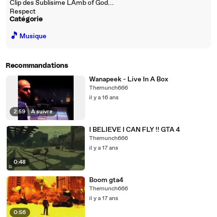
Clip des Sublisime LAmb of God...
Respect
Catégorie
🎵
Musique
Recommandations
Wanapeek - Live In A Box
Themunch666
il y a 16 ans
2:59
|
À suivre
I BELIEVE I CAN FLY !! GTA 4
Themunch666
il y a 17 ans
0:48
Boom gta4
Themunch666
il y a 17 ans
0:56