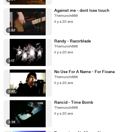
Against me - dont lose touch
Themunch666
il y a 20 ans
2:52
Randy - Razorblade
Themunch666
il y a 20 ans
2:17
No Use For A Name - For Fioana
Themunch666
il y a 20 ans
2:47
Rancid - Time Bomb
Themunch666
il y a 20 ans
2:38