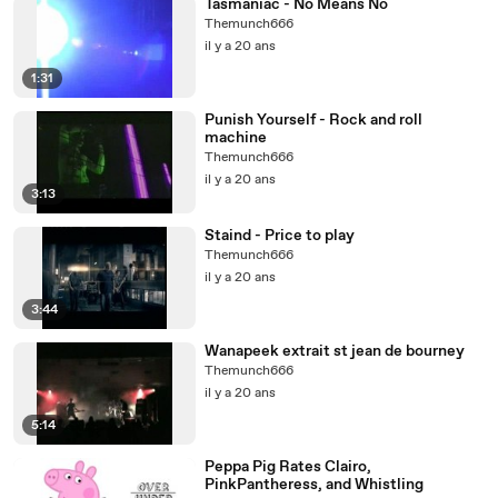
Tasmaniac - No Means No
Themunch666
il y a 20 ans
1:31
Punish Yourself - Rock and roll
machine
Themunch666
il y a 20 ans
3:13
Staind - Price to play
Themunch666
il y a 20 ans
3:44
Wanapeek extrait st jean de bourney
Themunch666
il y a 20 ans
5:14
Peppa Pig Rates Clairo,
PinkPantheress, and Whistling