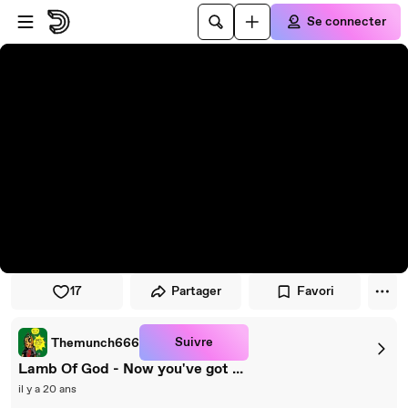
Passer au player
Passer au contenu principal
Se connecter
17
Partager
Favori
Suivre
Themunch666
Lamb Of God - Now you've got ...
il y a 20 ans