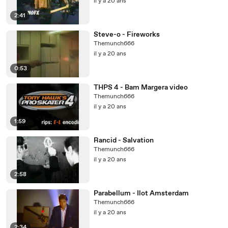
il y a 20 ans
2:41
Steve-o - Fireworks
Themunch666
il y a 20 ans
0:53
THPS 4 - Bam Margera video
Themunch666
il y a 20 ans
1:59
Rancid - Salvation
Themunch666
il y a 20 ans
2:58
Parabellum - Ilot Amsterdam
Themunch666
il y a 20 ans
2:34