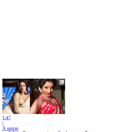
1:47
|
À suivre