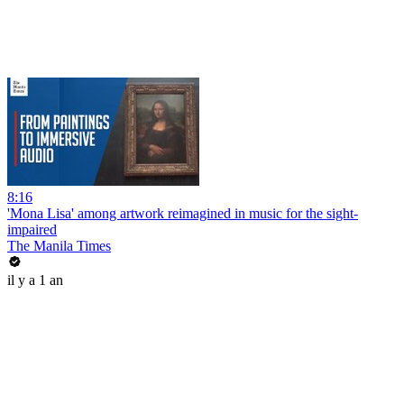
8:16
'Mona Lisa' among artwork reimagined in music for the sight-
impaired
The Manila Times
il y a 1 an