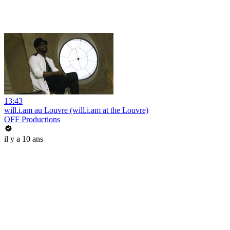
13:43
will.i.am au Louvre (will.i.am at the Louvre)
OFF Productions
il y a 10 ans