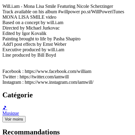
Will.i.am - Mona Lisa Smile Featuring Nicole Scherzinger
Track available on his album #willpower po.st/WillPoweriTunes
MONA LISA SMILE video
Based on a concept by will.i.am
Directed by Michael Jurkovac
Edited by Igor Kovalik
Painting brought to life by Pasha Shapiro
Add'l post effects by Ernst Weber
Executive produced by will.i.am
Line produced by Bill Boyd
Facebook : https://www.facebook.com/william
Twitter : https://twitter.com/iamwill
Instagram : https://www.instagram.com/iamwill/
Catégorie
🎵
Musique
Voir moins
Recommandations