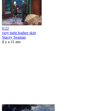
0:22
very tight leather skirt
Stacey Seaman
il y a 11 ans