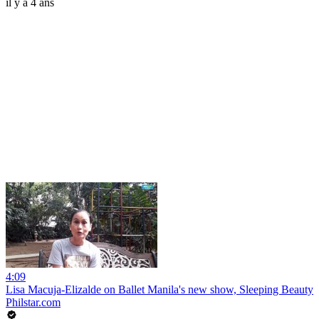
il y a 4 ans
4:09
Lisa Macuja-Elizalde on Ballet Manila's new show, Sleeping Beauty
Philstar.com