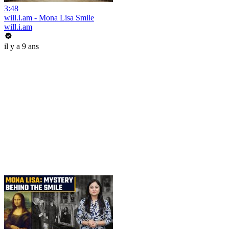
3:48
will.i.am - Mona Lisa Smile
will.i.am
il y a 9 ans