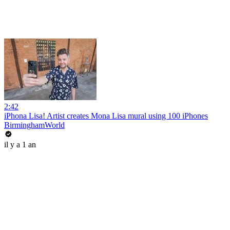
2:42
iPhona Lisa! Artist creates Mona Lisa mural using 100 iPhones
BirminghamWorld
il y a 1 an