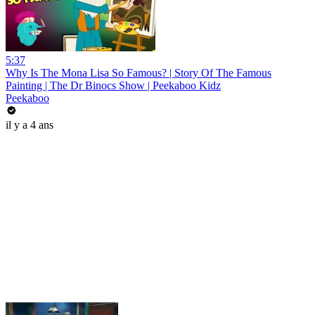
5:37
Why Is The Mona Lisa So Famous? | Story Of The Famous
Painting | The Dr Binocs Show | Peekaboo Kidz
Peekaboo
il y a 4 ans