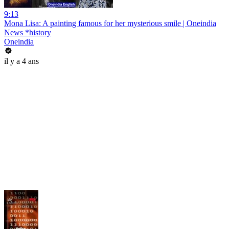
9:13
Mona Lisa: A painting famous for her mysterious smile | Oneindia
News *history
Oneindia
il y a 4 ans