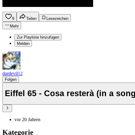
9
Teilen
Lesezeichen
Mehr
Zur Playliste hinzufügen
Melden
dardevil12
Folgen
Eiffel 65 - Cosa resterà (in a song
vor 20 Jahren
Kategorie