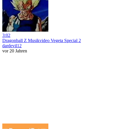
3:02
Dragonball Z Musikvideo Vegeta Special 2
dardevil12
vor 20 Jahren