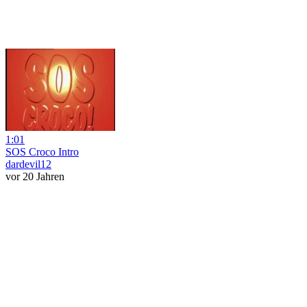
1:01
SOS Croco Intro
dardevil12
vor 20 Jahren