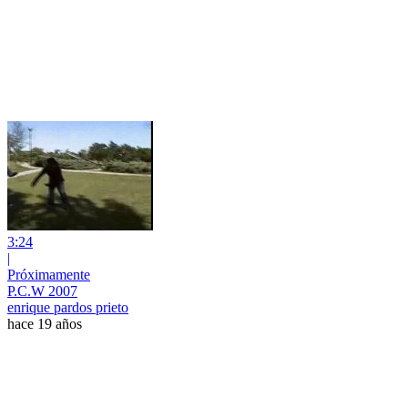
3:24
|
Próximamente
P.C.W 2007
enrique pardos prieto
hace 19 años