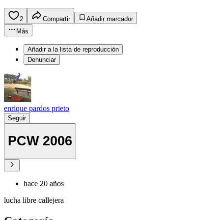
2
Compartir
Añadir marcador
Más
Añadir a la lista de reproducción
Denunciar
enrique pardos prieto
Seguir
PCW 2006
hace 20 años
lucha libre callejera