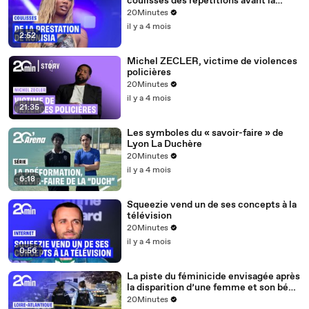
coulisses des répétitions avant la
quatrième édition des Flammes
20Minutes
il y a 4 mois
2:52
Michel ZECLER, victime de violences
policières
20Minutes
il y a 4 mois
21:35
Les symboles du « savoir-faire » de
Lyon La Duchère
20Minutes
il y a 4 mois
6:18
Squeezie vend un de ses concepts à la
télévision
20Minutes
il y a 4 mois
0:56
La piste du féminicide envisagée après
la disparition d’une femme et son bébé
de 15 mois près de Nantes
20Minutes