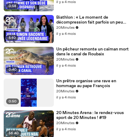
il y a 4 mois
0:58
Biathlon : « Le moment de
décompression fait parfois un peu
peur »... Julia Simon et l'après saison
20Minutes
olympique
il y a 4 mois
5:10
Un pêcheur remonte un caïman mort
dans le canal de Roubaix
20Minutes
il y a 4 mois
0:40
Un prêtre organise une rave en
hommage au pape François
20Minutes
il y a 4 mois
0:50
20 Minutes Arena : le rendez-vous
sport de 20 Minutes ! #19
20Minutes
il y a 4 mois
56:40