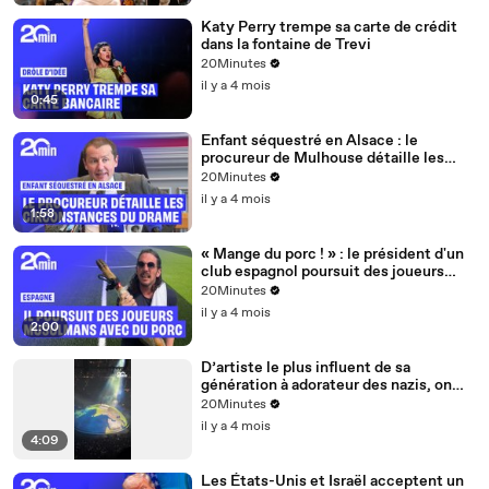
Katy Perry trempe sa carte de crédit
dans la fontaine de Trevi
20Minutes
il y a 4 mois
0:45
Enfant séquestré en Alsace : le
procureur de Mulhouse détaille les
circonstances du drame
20Minutes
il y a 4 mois
1:58
« Mange du porc ! » : le président d'un
club espagnol poursuit des joueurs
musulmans avec du jambon
20Minutes
il y a 4 mois
2:00
D’artiste le plus influent de sa
génération à adorateur des nazis, on
vous présente Kanye West
20Minutes
il y a 4 mois
4:09
Les États-Unis et Israël acceptent un