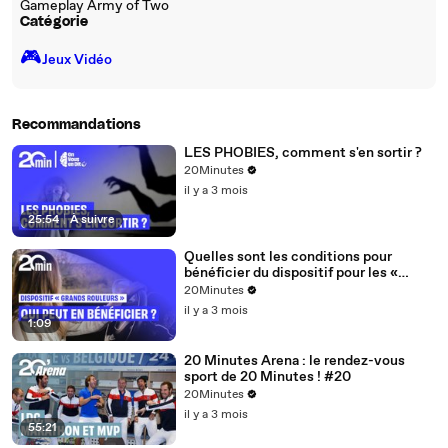
Gameplay Army of Two
Catégorie
🎮️
Jeux Vidéo
Recommandations
LES PHOBIES, comment s'en sortir ?
20Minutes
il y a 3 mois
25:54
|
À suivre
Quelles sont les conditions pour
bénéficier du dispositif pour les «
grands rouleurs » ?
20Minutes
il y a 3 mois
1:09
20 Minutes Arena : le rendez-vous
sport de 20 Minutes ! #20
20Minutes
il y a 3 mois
55:21