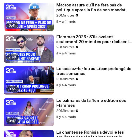
Macron assure qu'il ne fera pas de
politique après la fin de son mandat
20Minutes
il y a 4 mois
0:41
Flammes 2026 : S'ils avaient
seulement 20 minutes pour réaliser le
hit parfait, quelle serait la recette ?
20Minutes
il y a 4 mois
2:49
Le cessez-le-feu au Liban prolongé de
trois semaines
20Minutes
il y a 4 mois
0:55
Le palmarès de la 4eme édition des
Flammes
20Minutes
il y a 4 mois
0:47
La chanteuse Ronisia a dévoilé les