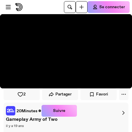
Passer au player
Passer au contenu principal
Se connecter
2
Partager
Favori
Suivre
20Minutes
Gameplay Army of Two
il y a 19 ans