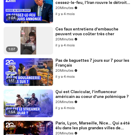
cessez-le-feu, l’Iran rouvre le détroit
d’Ormuz
20Minutes
il y a 4 mois
1:04
Ces faux entretiens d’embauche
peuvent vous coûter très cher
20Minutes
il y a 4 mois
1:07
Pas de baguettes 7 jours sur 7 pour les
Français
20Minutes
il y a 4 mois
1:17
Qui est Clavicular, l’influenceur
américain au coeur d’une polémique ?
20Minutes
il y a 4 mois
1:54
Paris, Lyon, Marseille, Nice… Qui a été
élu dans les plus grandes villes de
France ?
20Minutes