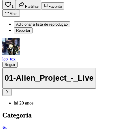
1
Partilhar
Favorito
Mais
Adicionar a lista de reprodução
Reportar
leo_tex
Seguir
01-Alien_Project_-_Live
há 20 anos
Categoria
🗞