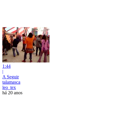
1:44
|
A Seguir
talamasca
leo_tex
há 20 anos