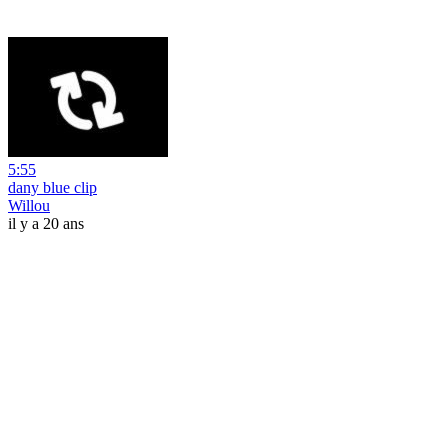
5:55
dany blue clip
Willou
il y a 20 ans