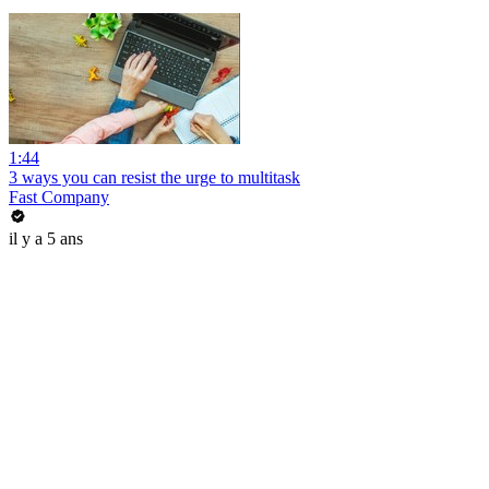
1:44
3 ways you can resist the urge to multitask
Fast Company
il y a 5 ans