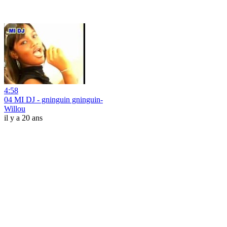
4:58
04 MI DJ - gninguin gninguin-
Willou
il y a 20 ans