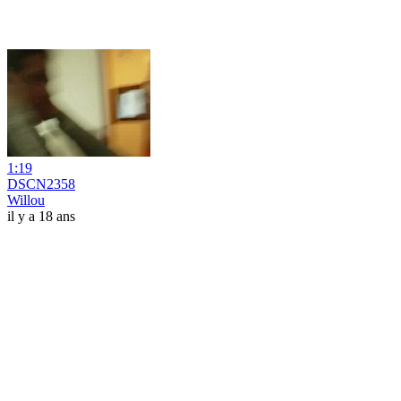
1:19
DSCN2358
Willou
il y a 18 ans