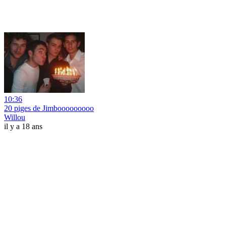
10:36
20 piges de Jimbooooooooo
Willou
il y a 18 ans