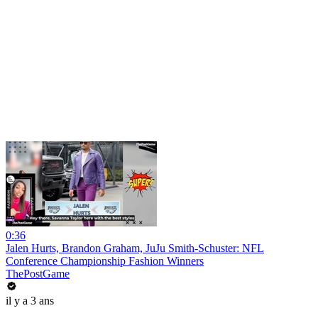
0:36
Jalen Hurts, Brandon Graham, JuJu Smith-Schuster: NFL
Conference Championship Fashion Winners
ThePostGame
il y a 3 ans