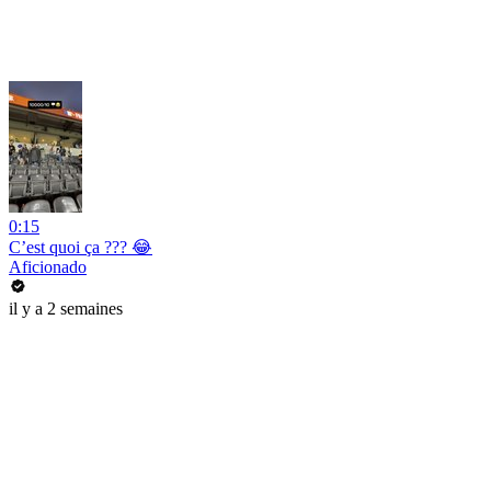
0:15
C’est quoi ça ??? 😂
Aficionado
il y a 2 semaines