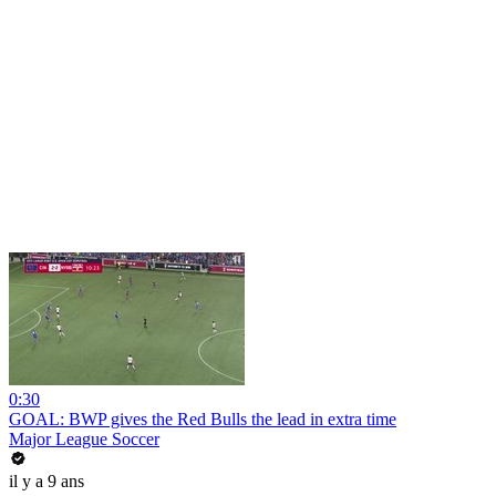
0:30
GOAL: BWP gives the Red Bulls the lead in extra time
Major League Soccer
il y a 9 ans