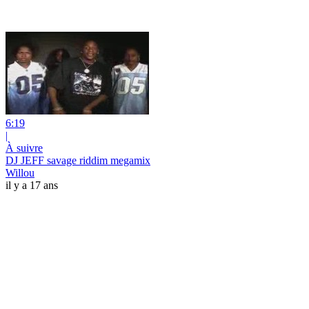
6:19
|
À suivre
DJ JEFF savage riddim megamix
Willou
il y a 17 ans