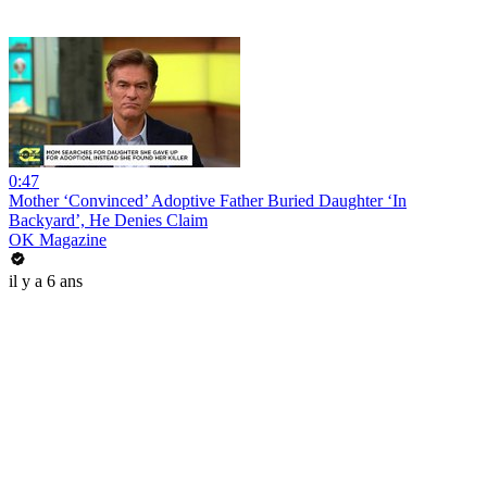
0:47
Mother ‘Convinced’ Adoptive Father Buried Daughter ‘In
Backyard’, He Denies Claim
OK Magazine
il y a 6 ans