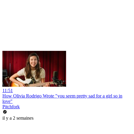
11:51
How Olivia Rodrigo Wrote "you seem pretty sad for a girl so in
love"
Pitchfork
il y a 2 semaines