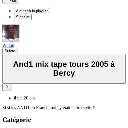
Plus
Ajouter à la playlist
Signaler
Willou
Suivre
And1 mix tape tours 2005 à
Bercy
il y a 20 ans
Si si les AND1 en France moi j'y était c t tro stylé!!!
Catégorie