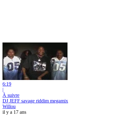
6:19
|
À suivre
DJ JEFF savage riddim megamix
Willou
il y a 17 ans