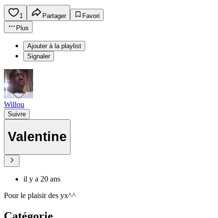
1
Partager
Favori
Plus
Ajouter à la playlist
Signaler
Willou
Suivre
Valentine
il y a 20 ans
Pour le plaisir des yx^^
Catégorie