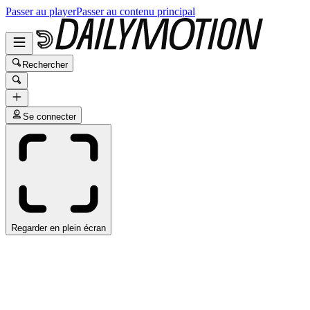
Passer au player
Passer au contenu principal
Rechercher
Se connecter
Regarder en plein écran