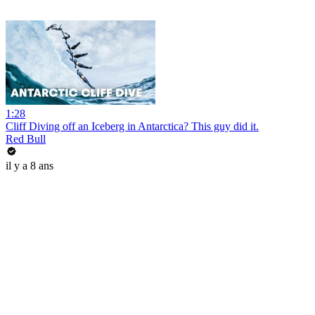
1:28
Cliff Diving off an Iceberg in Antarctica? This guy did it.
Red Bull
il y a 8 ans