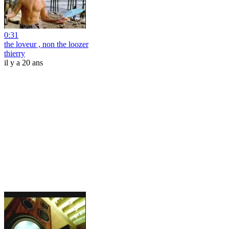
0:31
the loveur , non the loozer
thierry
il y a 20 ans