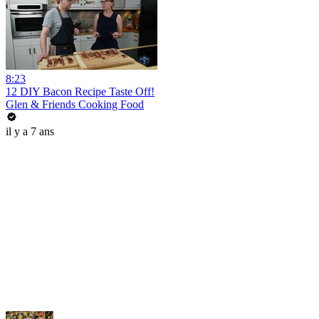
8:23
12 DIY Bacon Recipe Taste Off!
Glen & Friends Cooking Food
il y a 7 ans