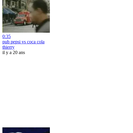
0:35
pub pepsi vs coca cola
thierry
il y a 20 ans