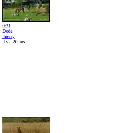
0:31
Dede
thierry
il y a 20 ans