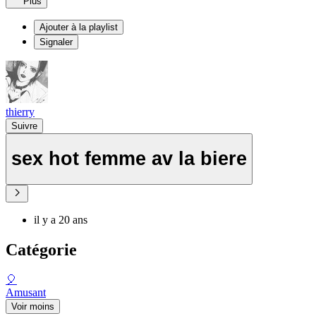
Plus
Ajouter à la playlist
Signaler
thierry
Suivre
sex hot femme av la biere
il y a 20 ans
Catégorie
🎈
Amusant
Voir moins