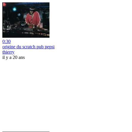
0:30
origine du scratch pub pepsi
thierry
il y a 20 ans