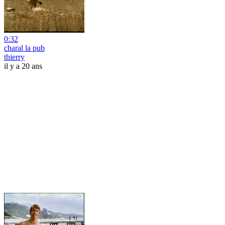
0:32
charal la pub
thierry
il y a 20 ans