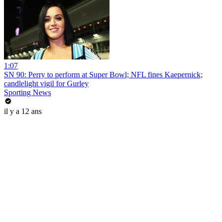
1:07
SN 90: Perry to perform at Super Bowl; NFL fines Kaepernick;
candlelight vigil for Gurley
Sporting News
il y a 12 ans