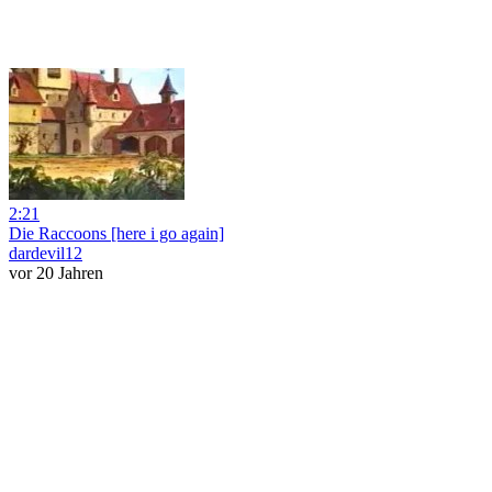
2:21
Die Raccoons [here i go again]
dardevil12
vor 20 Jahren